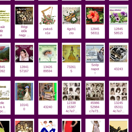
aát
Régi
zwks6
4gch1
12845
12845
llít
idők
n1e
zto
58311
58515
ás
nagy ...
Szép
845
12841
13426
73261
napot
43243
092
57167
89594
5
!
lle
12338
45986
13245
10141
s k
43240
15387
52984
05311
0
pc...
4c7e7...
c7e73...
4c7e7...