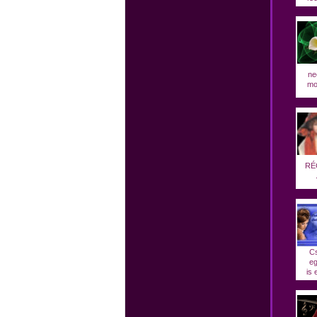
ne
mo
RÉ
C
eg
is 