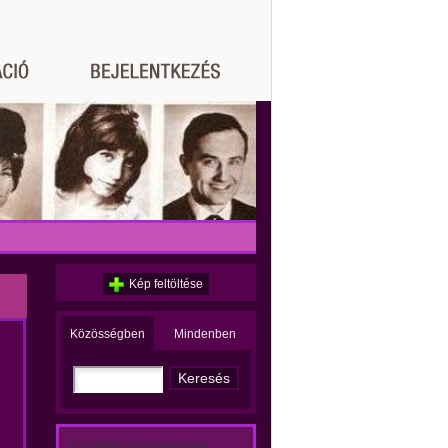
Kép feltöltése
Közösségben
Mindenben
Ez történt a közösségben: