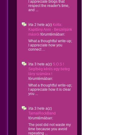
I appreciate blogs that
respect the reader's time,
and ...
írta
2 hete
a(z)
Kotta:
Kapitány Anni - Beszéljünk
másról
fórumtémában:
What a thoughtful write-up;
I appreciate how you
connect ...
írta
3 hete
a(z)
S.O.S !
Segítség kérés egy beteg
lány számára !
fórumtémában:
What a thoughtful write-up;
I appreciate how it is clear
you ...
írta
3 hete
a(z)
TarnaiRockBand
fórumtémában:
The post did not waste my
time because you avoid
repeating ...