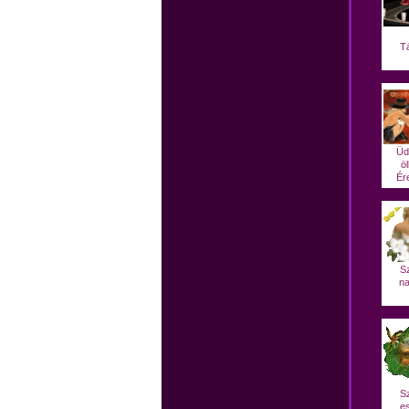
T
Üd
öl
Ére
S
na
S
es