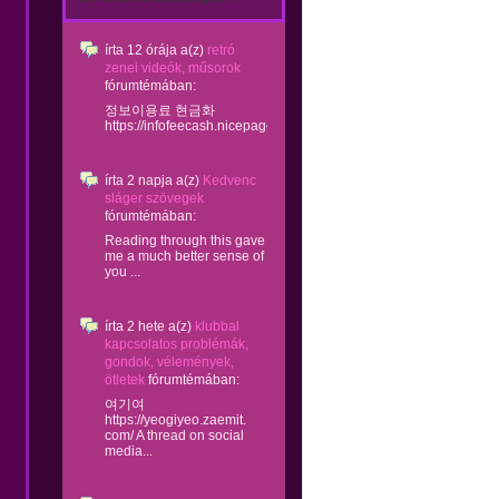
írta
12 órája
a(z)
retró
zenei videók, műsorok
fórumtémában:
정보이용료 현금화
https://infofeecash.nicepage...
írta
2 napja
a(z)
Kedvenc
sláger szövegek
fórumtémában:
Reading through this gave
me a much better sense of
you ...
írta
2 hete
a(z)
klubbal
kapcsolatos problémák,
gondok, vélemények,
ötletek
fórumtémában:
여기여
https://yeogiyeo.zaemit.
com/ A thread on social
media...