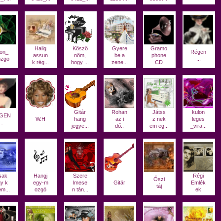
Hallg
Köszö
Gyere
Gramo
on_
Régen
assun
nöm,
be a
phone
zgo
...
k rég...
hogy ...
zene...
CD
Gitár
Rohan
Játss
kulon
GEN
W.H
hang
az i
z nek
leges
...
jegye...
dő..
em eg...
_vira...
sak
Hangj
Szere
Régi
Őszi
y k
egy-m
lmese
Gitár
Emlék
táj
em...
ozgó
n tán...
ek