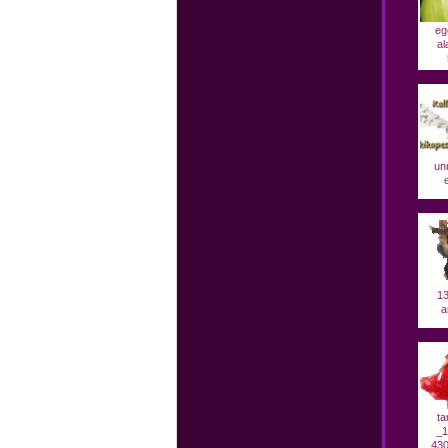
eg
al
un
13
a
ta
_1
430