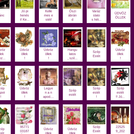
Jó pi
Kelle
Őszi
Varáz
ÜDVÖZ
ánc
henés
mes e
ábrán
slato
ÖLLEK
t! Ke...
stét!
d
s hét...
vöz
Üdvöz
Üdvöz
Hangu
Üdvöz
Szép
lek
öllek
öllek
latos
öllek
Estét
z...
!
!
, szé...
!
zép
Üdvöz
Legye
Szép
Szép
Szép
pot
öllek
n a n
estét
estét
estét
!
!
apod....
!
!! Jó...
95771
Szép
22525
zép
Üdvöz
Üdvöz
03187
Estét
9_202
tét
öllek
öllek