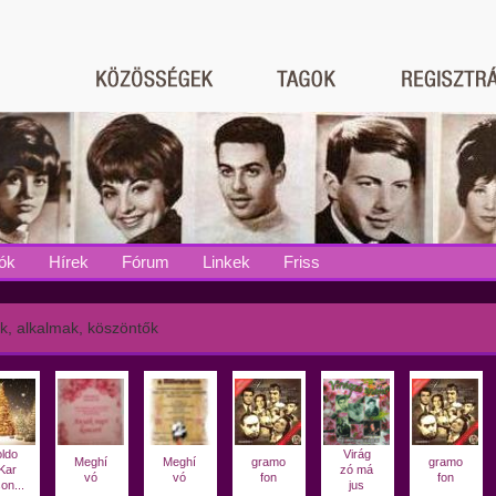
ók
Hírek
Fórum
Linkek
Friss
, alkalmak, köszöntők
ldo
Virág
Meghí
Meghí
gramo
gramo
Kar
zó má
vó
vó
fon
fon
on...
jus