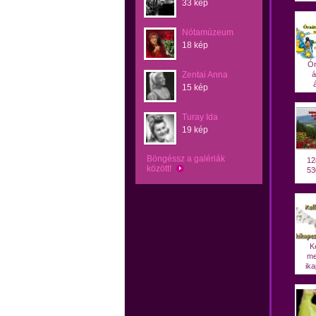
33 kép
Nótamúzeum
18 kép
Ór
Zentai Anna
á
15 kép
Turay Ida
19 kép
Böngéssz a galériák
12
között!
53
Ke
me
ika