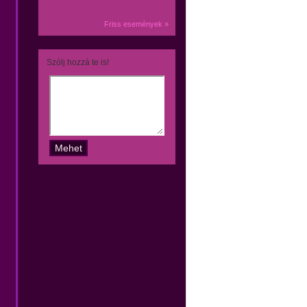
Friss események »
Szólj hozzá te is!