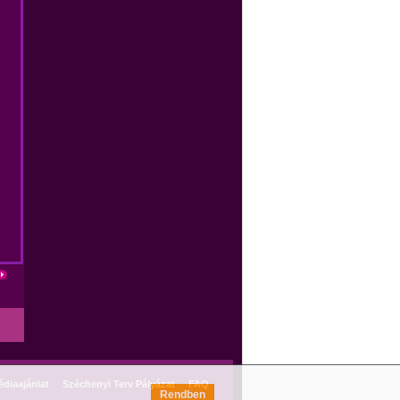
diaajánlat
Széchenyi Terv Pályázat
FAQ
Rendben