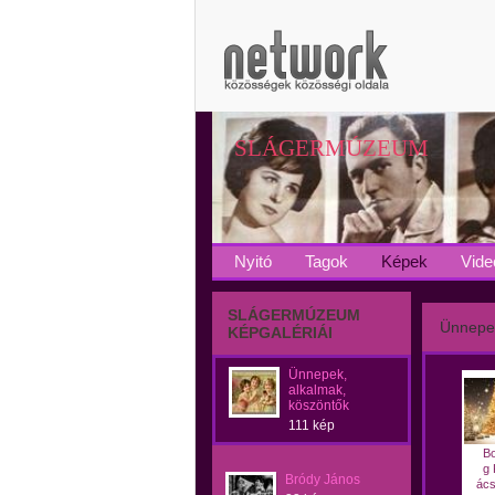
SLÁGERMÚZEUM
Nyitó
Tagok
Képek
Vide
SLÁGERMÚZEUM
Ünnepek
KÉPGALÉRIÁI
Ünnepek,
alkalmak,
köszöntők
111 kép
Bo
g 
Bródy János
ács