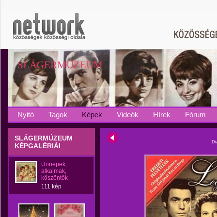
SLÁGERMÚZEUM
Nyitó
Tagok
Képek
Videók
Hírek
Fórum
SLÁGERMÚZEUM
Di
KÉPGALÉRIÁI
Ünnepek,
alkalmak,
köszöntők
111 kép