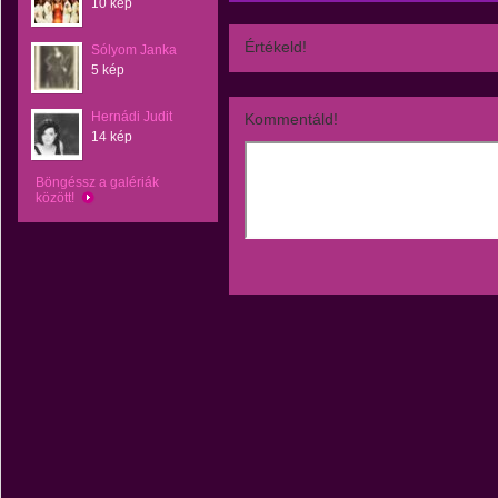
10 kép
Értékeld!
Sólyom Janka
5 kép
Hernádi Judit
Kommentáld!
14 kép
Böngéssz a galériák
között!