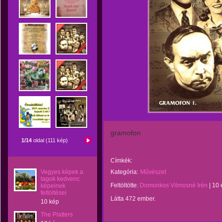
gramofon
1/14
oldal (111 kép)
Címkék:
Vegyes képek a
Kategória:
Művészet
tagok kedvenc
Feltöltötte:
Domonkos Vilmosné Irén
|
10 
képeinek
feltöltései
Látta 472 ember.
10 kép
The Platters