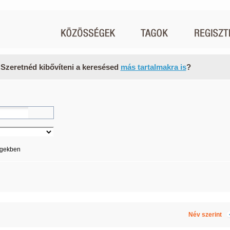
 Szeretnéd kibővíteni a keresésed
más tartalmakra is
?
égekben
Név szerint