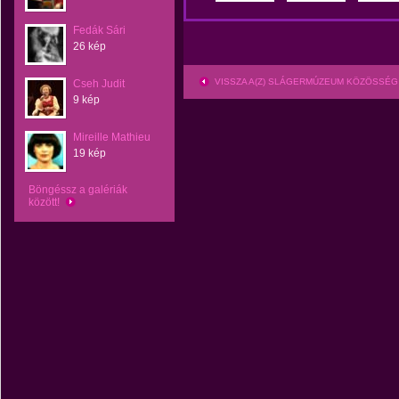
Fedák Sári
26 kép
VISSZA A(Z) SLÁGERMÚZEUM KÖZÖSSÉG
Cseh Judit
9 kép
Mireille Mathieu
19 kép
Böngéssz a galériák
között!