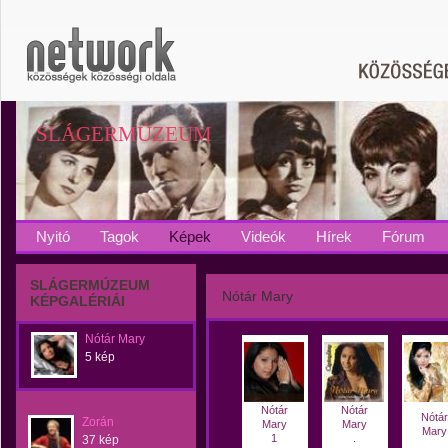
SLÁGERMÚZEUM
Nyitó
Tagok
Képek
Videók
Hírek
Fórum
SLÁGERMÚZEUM
Nótár Mary
KÉPGALÉRIÁI
Nótár Mary
5 kép
Nótár
Nótár
Nótár
Zorán
Mary
Mary
Mary
1
.
37 kép