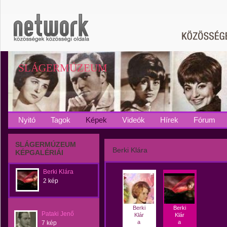
SLÁGERMÚZEUM
Nyitó
Tagok
Képek
Videók
Hírek
Fórum
SLÁGERMÚZEUM
Berki Klára
KÉPGALÉRIÁI
Berki Klára
2 kép
Berki
Berki
Pataki Jenő
Klár
Klár
a
a
7 kép