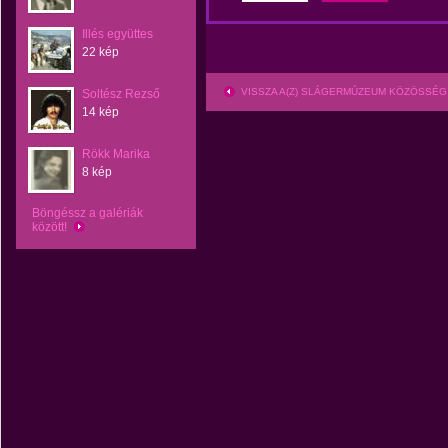
Illés együttes
22 kép
VISSZA A(Z) SLÁGERMÚZEUM KÖZÖSSÉG
Soltész Rezső
14 kép
Rökk Marika
8 kép
Böngéssz a galériák
között!