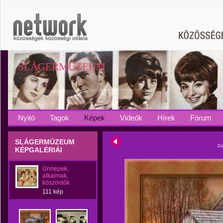
SLÁGERMÚZEUM
Nyitó
Tagok
Képek
Videók
Hírek
Fórum
SLÁGERMÚZEUM
Di
KÉPGALÉRIÁI
Ünnepek,
alkalmak,
köszöntők
111 kép