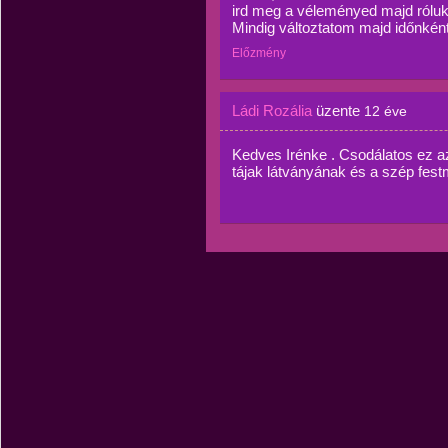
ird meg a véleményed majd róluk
Mindig változtatom majd időnkén
Előzmény
Ládi Rozália
üzente
12 éve
Kedves Irénke . Csodálatos ez az
tájak látványának és a szép fes