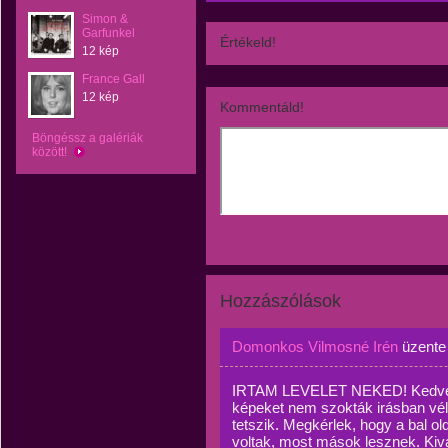
Simon &
Garfunkel
Értékeld!
12 kép
France Gall
12 kép
Kommentáld!
Böngéssz a galériák
között!
Hozzászólások
Domonkos Vilmosné Irén
üzent
IRTAM LEVELET NEKED! Kedves 
képeket nem szokták irásban vé
tetszik. Megkérlek, hogy a bal o
voltak, most mások lesznek. Kivá