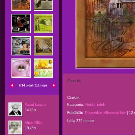
Őszi táj
9/14
oldal (111 kép)
Címkék:
Kazal László
Kategória:
Hobbi, játék
14 kép
Feltöltötte:
Domonkos Vilmosné Irén
|
12 
Látta 372 ember.
Alpár Gitta
18 kép