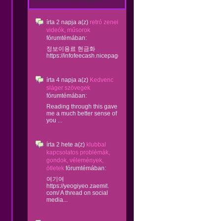
írta
2 napja
a(z)
retró zenei
videók, műsorok
fórumtémában:
정보이용료 현금화
https://infofeecash.nicepage...
írta
4 napja
a(z)
Kedvenc
sláger szövegek
fórumtémában:
Reading through this gave
me a much better sense of
you ...
írta
2 hete
a(z)
klubbal
kapcsolatos problémák,
gondok, vélemények,
ötletek
fórumtémában:
여기여
https://yeogiyeo.zaemit.
com/ A thread on social
media...