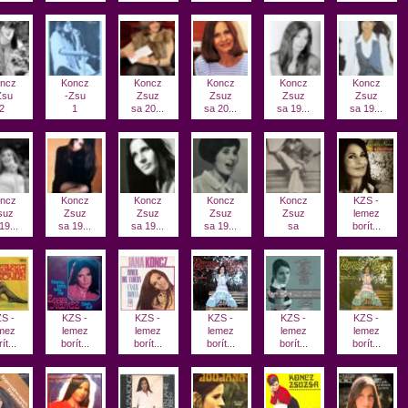
ncz
Koncz
Koncz
Koncz
Koncz
Koncz
Zsu
-Zsu
Zsuz
Zsuz
Zsuz
Zsuz
2
1
sa 20...
sa 20...
sa 19...
sa 19...
ncz
Koncz
Koncz
Koncz
Koncz
KZS -
suz
Zsuz
Zsuz
Zsuz
Zsuz
lemez
19...
sa 19...
sa 19...
sa 19...
sa
borít...
S -
KZS -
KZS -
KZS -
KZS -
KZS -
mez
lemez
lemez
lemez
lemez
lemez
ít...
borít...
borít...
borít...
borít...
borít...