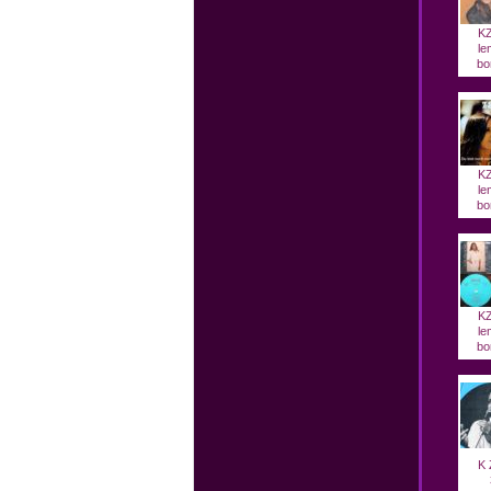
KZ
le
bor
KZ
le
bor
KZ
le
bor
K 