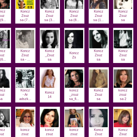
ncz
Koncz
Koncz
Koncz
Koncz
Koncz
suz
Zsuz
Zsuz
Zsuz
Zsuz
Zsuz
(9...
sa (7...
sa (3...
sa (8...
sa (1...
sa
ncz
Koncz
Koncz
Koncz
Koncz
Koncz
suz
Zsuz
_Zsuz
Zsuz
Zsuz
Zs
(6...
sa - ...
sa
sa
sa
ncz
Koncz
koncz
Koncz
koncz
Koncz
suz
- Ar
_zsuz
Zsuz
zsuz
14
sa
adszk...
sa_fi...
sa
sa 2
ncz
koncz
koncz
koncz
Koncz
Koncz
suz
zsuz
zsuz
zsuz
Zsuz
Zsuz