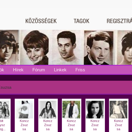
ók
Hírek
Fórum
Linkek
Friss
Zsuzsa
olt
Koncz
Koncz
Koncz
Koncz
Koncz
ysz
Zsuz
Zsuz
Zsuz
Zsuz
Zsuz
eg...
sa
sa
sa
sa
sa