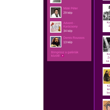
Máté Péter
29 kép
Ko
Advent -
-
Karácsony
34 kép
Demis Roussos
13 kép
Böngéssz a galériák
Ko
között!
Z
sa 
KZ
le
bor