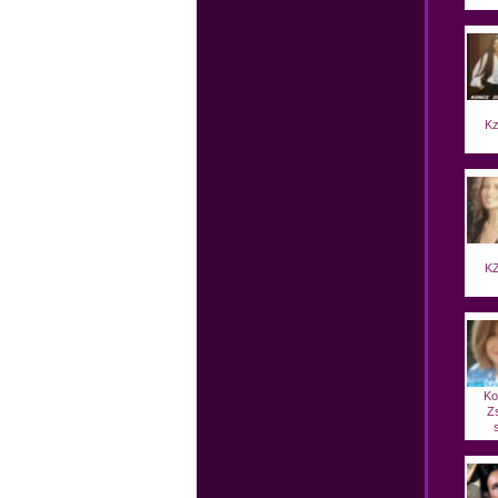
Kz
KZ
Ko
Z