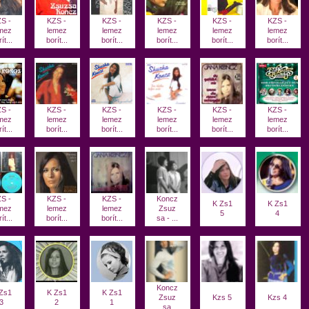
S -
KZS -
KZS -
KZS -
KZS -
KZS -
mez
lemez
lemez
lemez
lemez
lemez
ít...
borít...
borít...
borít...
borít...
borít...
S -
KZS -
KZS -
KZS -
KZS -
KZS -
mez
lemez
lemez
lemez
lemez
lemez
ít...
borít...
borít...
borít...
borít...
borít...
S -
KZS -
KZS -
Koncz
K Zs1
K Zs1
mez
lemez
lemez
Zsuz
5
4
ít...
borít...
borít...
sa - ...
Koncz
Zs1
K Zs1
K Zs1
Zsuz
Kzs 5
Kzs 4
3
2
1
sa