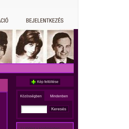
Kép feltöltése
Közösségben
Mindenben
Ez történt a közösségben: