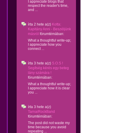
I appreciate blogs that
respect the reader's time,
and ...
írta
2 hete
a(z)
Kotta:
Kapitány Anni - Beszéljünk
másról
fórumtémában:
What a thoughtful write-up;
I appreciate how you
connect ...
írta
3 hete
a(z)
S.O.S !
Segítség kérés egy beteg
lány számára !
fórumtémában:
What a thoughtful write-up;
I appreciate how it is clear
you ...
írta
3 hete
a(z)
TarnaiRockBand
fórumtémában:
The post did not waste my
time because you avoid
repeating ...