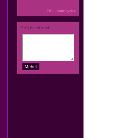
Friss események »
Szólj hozzá te is!