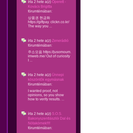
írta
2 hete
a(z)
Operett -
Kovács Brigitta
fórumtémában:
상품권 현금화
https://giftpay. clickn.co.kr/
The way you ...
írta
2 hete
a(z)
Zenerádió
fórumtémában:
주소모음 https://jusomoum.
imweb.me/ Out of curiosity
I ...
írta
2 hete
a(z)
Ünnepi
köszöntők egymásnak
fórumtémában:
I wanted proof, not
opinions, so you show
how to verify results. ...
írta
2 hete
a(z)
S.O.S.
Bakonyszentlászlói Dal és
Nótakörnek!!!!
fórumtémában: