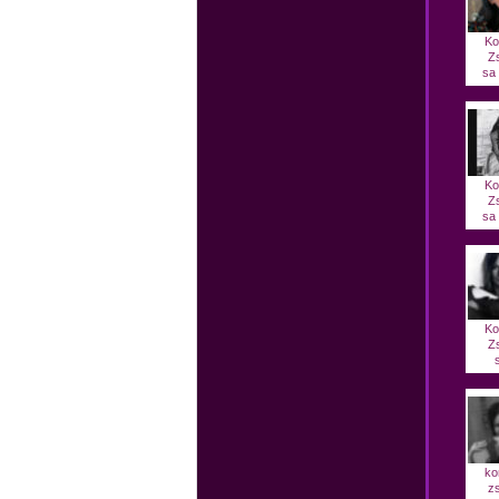
Ko
Z
sa 
Ko
Z
sa 
Ko
Z
ko
z