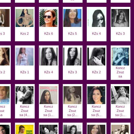
s 3
Kzs 2
KZs 6
KZs 5
KZs 4
KZs 3
Koncz
s 2
KZs 1
KZs 4
KZs 3
KZs 2
Zsuz
sa
ncz
Koncz
Koncz
Koncz
Koncz
Koncz
suz
Zsuz
Zsuz
Zsuz
Zsuz
Zsuz
sa
sa (4...
sa (1...
sa (2...
sa (5...
sa (1...