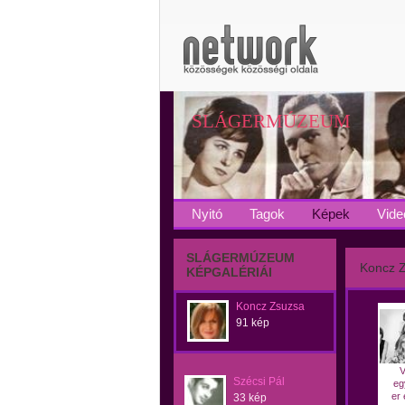
SLÁGERMÚZEUM
Nyitó
Tagok
Képek
Vide
SLÁGERMÚZEUM
Koncz 
KÉPGALÉRIÁI
Koncz Zsuzsa
91 kép
V
Szécsi Pál
eg
er 
33 kép