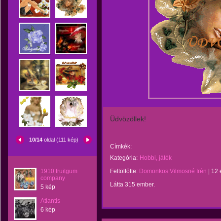
Üdvözöllek!
10/14
oldal (111 kép)
Címkék:
Kategória:
Hobbi, játék
1910 fruitgum
Feltöltötte:
Domonkos Vilmosné Irén
|
12 
company
Látta 315 ember.
5 kép
Atlantis
6 kép