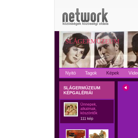
SLÁGERMÚZEUM
Nyitó
Tagok
Képek
Vide
SLÁGERMÚZEUM
KÉPGALÉRIÁI
Ünnepek,
alkalmak,
köszöntők
111 kép