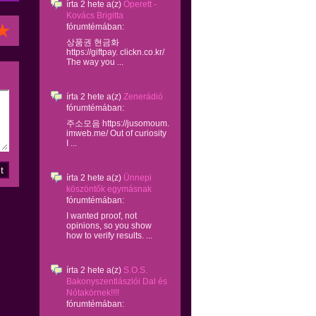
írta
2 hete
a(z)
Operett -
Kovács Brigitta
fórumtémában:
상품권 현금화
https://giftpay. clickn.co.kr/
The way you ...
írta
2 hete
a(z)
Zenerádió
fórumtémában:
주소모음 https://jusomoum.
imweb.me/ Out of curiosity
I ...
írta
2 hete
a(z)
Ünnepi
köszöntők egymásnak
fórumtémában:
I wanted proof, not
opinions, so you show
how to verify results. ...
írta
2 hete
a(z)
S.O.S.
Bakonyszentlászlói Dal és
Nótakörnek!!!!
fórumtémában: