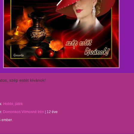
tos, szép estét kívánok!
a:
Hobbi, játék
te:
Domonkos Vilmosné Irén
|
12 éve
5 ember.