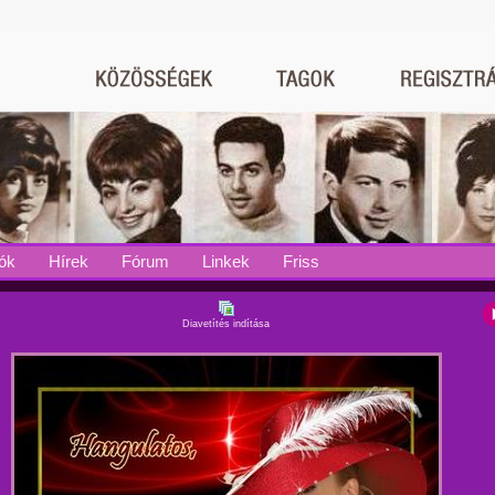
ók
Hírek
Fórum
Linkek
Friss
Diavetítés indítása