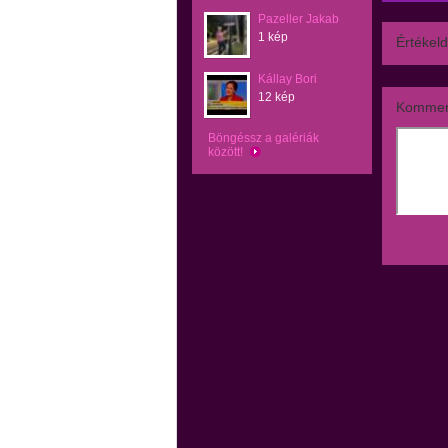
Pazeller Jakab
1 kép
Értékeld
Kállay Bori
12 kép
Kommen
Böngéssz a galériák
között!