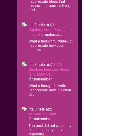
I appreciate blogs that
respect the reader's time,
and ...
írta
2 hete
a(z)
Kotta:
Kapitány Anni - Beszéljünk
másról
fórumtémában:
What a thoughtful write-up;
I appreciate how you
connect ...
írta
3 hete
a(z)
S.O.S !
Segítség kérés egy beteg
lány számára !
fórumtémában:
What a thoughtful write-up;
I appreciate how it is clear
you ...
írta
3 hete
a(z)
TarnaiRockBand
fórumtémában:
The post did not waste my
time because you avoid
repeating ...