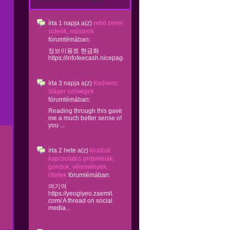
írta
1 napja
a(z)
retró zenei
videók, műsorok
fórumtémában:
정보이용료 현금화
https://infofeecash.nicepage...
írta
3 napja
a(z)
Kedvenc
sláger szövegek
fórumtémában:
Reading through this gave
me a much better sense of
you ...
írta
2 hete
a(z)
klubbal
kapcsolatos problémák,
gondok, vélemények,
ötletek
fórumtémában:
여기여
https://yeogiyeo.zaemit.
com/ A thread on social
media...