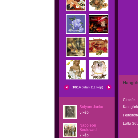
Hangula
10/14
oldal (111 kép)
Címkék:
Sólyom Janka
Kategóri
5 kép
Feltöltöt
Látta 36
Napoleon
Boulevard
7 kép