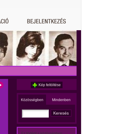
Kép feltöltése
Közösségben
Mindenben
Ez történt a közösségben: