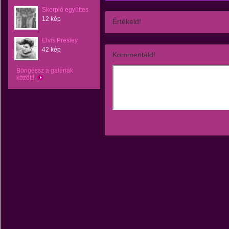
Skorpió együttes
12 kép
Értékeld!
Elvis Presley
42 kép
Kommentáld!
Böngéssz a galériák
között!