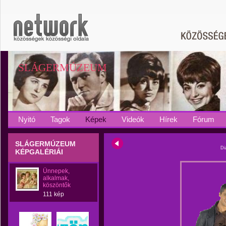
SLÁGERMÚZEUM
Nyitó
Tagok
Képek
Videók
Hírek
Fórum
SLÁGERMÚZEUM
Di
KÉPGALÉRIÁI
Ünnepek,
alkalmak,
köszöntők
111 kép