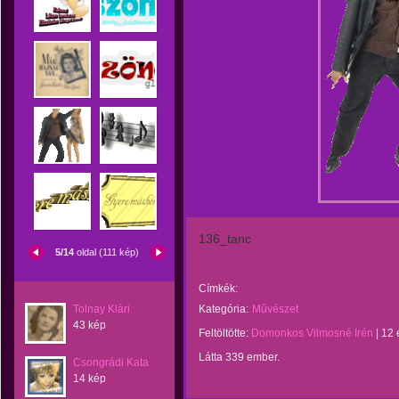
136_tanc
5/14
oldal (111 kép)
Címkék:
Tolnay Klári
Kategória:
Művészet
43 kép
Feltöltötte:
Domonkos Vilmosné Irén
|
12 
Látta 339 ember.
Csongrádi Kata
14 kép