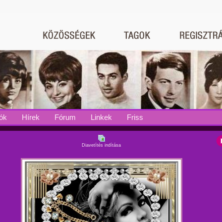
ók
Hírek
Fórum
Linkek
Friss
Diavetítés indítása