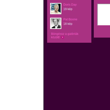
Doris Day
19 kép
Pat Boone
18 kép
Böngéssz a galériák
között!