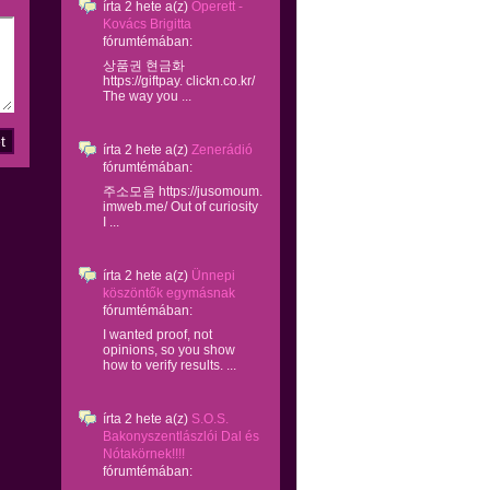
írta
2 hete
a(z)
Operett -
Kovács Brigitta
fórumtémában:
상품권 현금화
https://giftpay. clickn.co.kr/
The way you ...
írta
2 hete
a(z)
Zenerádió
fórumtémában:
주소모음 https://jusomoum.
imweb.me/ Out of curiosity
I ...
írta
2 hete
a(z)
Ünnepi
köszöntők egymásnak
fórumtémában:
I wanted proof, not
opinions, so you show
how to verify results. ...
írta
2 hete
a(z)
S.O.S.
Bakonyszentlászlói Dal és
Nótakörnek!!!!
fórumtémában: