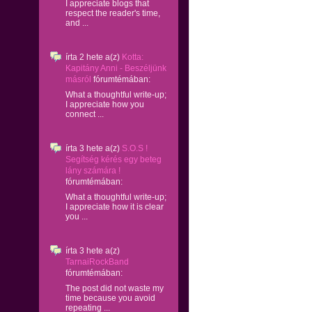
I appreciate blogs that
respect the reader's time,
and ...
írta
2 hete
a(z)
Kotta:
Kapitány Anni - Beszéljünk
másról
fórumtémában:
What a thoughtful write-up;
I appreciate how you
connect ...
írta
3 hete
a(z)
S.O.S !
Segítség kérés egy beteg
lány számára !
fórumtémában:
What a thoughtful write-up;
I appreciate how it is clear
you ...
írta
3 hete
a(z)
TarnaiRockBand
fórumtémában:
The post did not waste my
time because you avoid
repeating ...