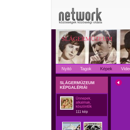
SLÁGERMÚZEUM
Nyitó
Tagok
Képek
Vide
SLÁGERMÚZEUM
KÉPGALÉRIÁI
Ünnepek,
alkalmak,
köszöntők
111 kép