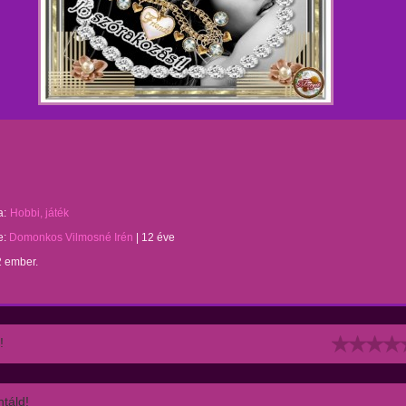
a:
Hobbi, játék
te:
Domonkos Vilmosné Irén
|
12 éve
2 ember.
!
táld!