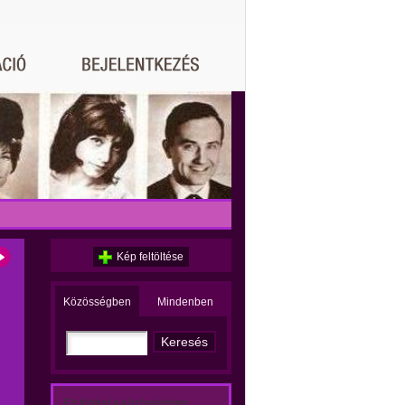
Kép feltöltése
Közösségben
Mindenben
Ez történt a közösségben: