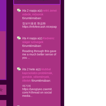
írta
2 napja
a(z)
retró zenei
videók, műsorok
fórumtémában:
정보이용료 현금화
https://infofeecash.nicepage...
írta
4 napja
a(z)
Kedvenc
sláger szövegek
fórumtémában:
Reading through this gave
me a much better sense of
you ...
írta
2 hete
a(z)
klubbal
kapcsolatos problémák,
gondok, vélemények,
ötletek
fórumtémában:
여기여
https://yeogiyeo.zaemit.
com/ A thread on social
media...