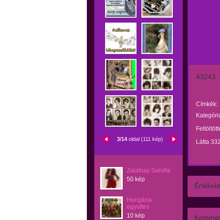
43243
Címkék:
Kategóri
Feltöltöt
3/14
oldal (111 kép)
Látta 33
Zalatnay Sarolta
50 kép
Értékeld
Hungária
együttes
10 kép
Kommen