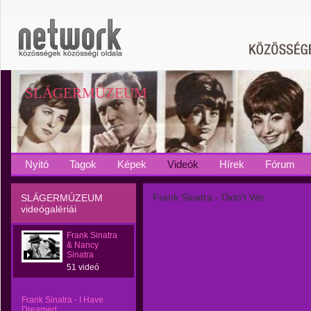
SLÁGERMÚZEUM
Nyitó
Tagok
Képek
Videók
Hírek
Fórum
Frank Sinatra - Didn't We
SLÁGERMÚZEUM
videógalériái
Frank Sinatra
& Nancy
Sinatra
51 videó
Frank Sinatra - I Have
Dreamed