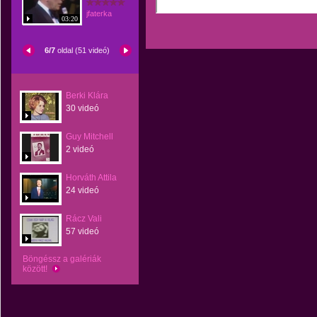
jfaterka
03:20
6/7
oldal (51 videó)
Berki Klára
30 videó
Guy Mitchell
2 videó
Horváth Attila
24 videó
Rácz Vali
57 videó
Böngéssz a galériák
között!