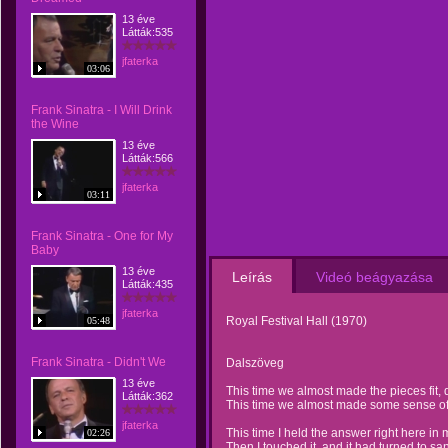
13 éve
Látták:535
jfaterka
03:06
Frank Sinatra - I Will Drink
the Wine
13 éve
Látták:566
jfaterka
03:11
Frank Sinatra - One for My
Baby
13 éve
Leírás
Videó beágyazása
Látták:435
jfaterka
Royal Festival Hall (1970)
05:48
Frank Sinatra - Didn't We
Dalszöveg
13 éve
This time we almost made the pieces fit, 
Látták:362
This time we almost made some sense of i
jfaterka
This time I held the answer right here in
02:26
Then I touched it, and it had turned to sa