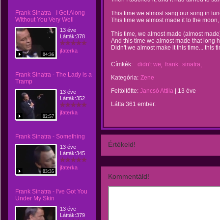
Frank Sinatra - I Get Along
This time we almost sang our song in tun
Without You Very Well
This time we almost made it to the moon,
13 éve
This time, we almost made (almost made
Látták:378
And this time we almost made that long h
Didn't we almost make it this time... this 
jfaterka
04:36
Címkék:
didn't we
frank
sinatra
Frank Sinatra - The Lady is a
Kategória:
Zene
Tramp
Feltöltötte:
Jancsó Attila
|
13 éve
13 éve
Látták:352
Látta 361 ember.
jfaterka
02:57
Frank Sinatra - Something
Értékeld!
13 éve
Látták:345
jfaterka
03:35
Kommentáld!
Frank Sinatra - I've Got You
Under My Skin
13 éve
Látták:379