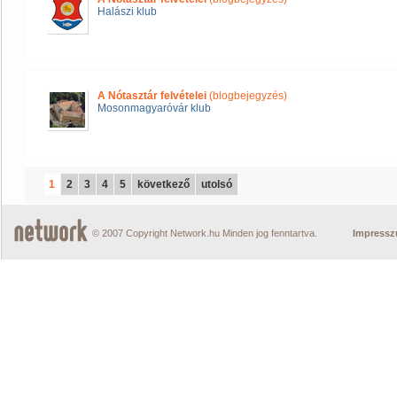
Halászi klub
A Nótasztár felvételei
(blogbejegyzés)
Mosonmagyaróvár klub
1
2
3
4
5
következő
utolsó
© 2007 Copyright Network.hu Minden jog fenntartva.
Impress