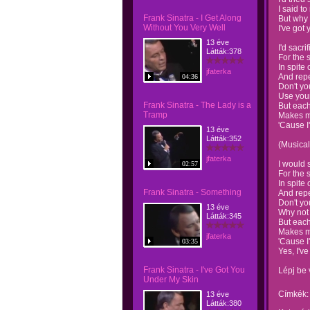
I said to
Frank Sinatra - I Get Along
But why 
Without You Very Well
I've got
13 éve
I'd sacr
Látták:378
For the 
In spite
jfaterka
And repe
04:36
Don't yo
Use your
Frank Sinatra - The Lady is a
But each
Tramp
Makes me
'Cause I
13 éve
Látták:352
(Musical
jfaterka
I would 
02:57
For the 
In spite
Frank Sinatra - Something
And repe
Don't yo
13 éve
Why not 
Látták:345
But each
Makes me
jfaterka
'Cause I
03:35
Yes, I'v
Frank Sinatra - I've Got You
Lépj be 
Under My Skin
Címkék:
13 éve
Látták:380