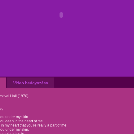
Videó beágyazása
stival Hall (1970)
eg
 you under my skin.
 you deep in the heart of me.
in my heart that you're really a part of me.
 you under my skin.
 so not to give in.