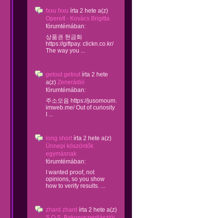
fxxu fxxu
írta
2 hete
a(z)
Operett - Kovács Brigitta
fórumtémában:
상품권 현금화
https://giftpay. clickn.co.kr/
The way you ...
getout getout
írta
2 hete
a(z)
Zenerádió
fórumtémában:
주소모음 https://jusomoum.
imweb.me/ Out of curiosity
I ...
long short
írta
2 hete
a(z)
Ünnepi köszöntők
egymásnak
fórumtémában:
I wanted proof, not
opinions, so you show
how to verify results. ...
zhard zhard
írta
2 hete
a(z)
S.O.S. Bakonyszentlászlói