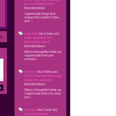
Dal és Nótakörnek!!!!
fórumtémában:
I appreciate blogs that
respect the reader's time,
and ...
long short
írta
2 hete
a(z)
Kotta: Kapitány Anni -
Beszéljünk másról
fórumtémában:
What a thoughtful write-up;
I appreciate how you
connect ...
fxxu fxxu
írta
3 hete
a(z)
S.O.S ! Segítség kérés egy
beteg lány számára !
fórumtémában:
What a thoughtful write-up;
I appreciate how it is clear
you ...
fxxu fxxu
írta
3 hete
a(z)
TarnaiRockBand