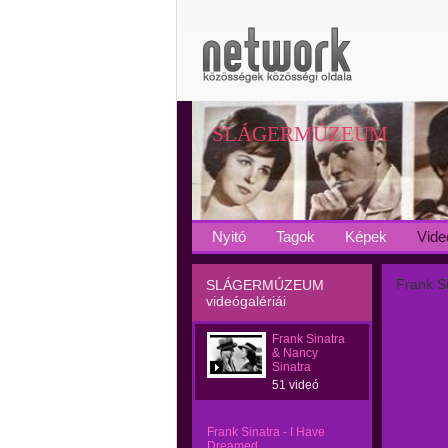
SLÁGERMÚZEUM
Nyitó
Tagok
Képek
Vide
Frank Si
SLÁGERMÚZEUM
videógalériái
Frank Sinatra
& Nancy
Sinatra
51 videó
Frank Sinatra - I Have
Dreamed