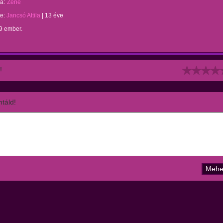
a:
Zene
te:
Jancsó Attila
|
13 éve
9 ember.
!
táld!