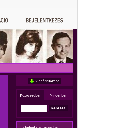
Videó feltöltése
Közösségben
Mindenben
Ez történt a közösségben: