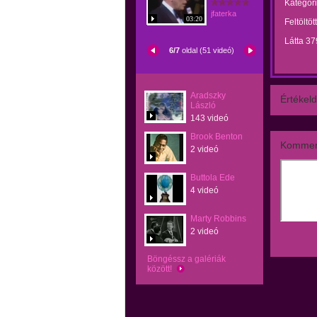
Kategóri
jfaterka
03:20
Feltöltöt
Látta 37
6/7
oldal (51 videó)
Aradszky
Értékeld
László
143 videó
Brook Benton
Kommen
2 videó
Buttola Ede
4 videó
Marty Robbins
2 videó
Böngéssz a galériák
között!