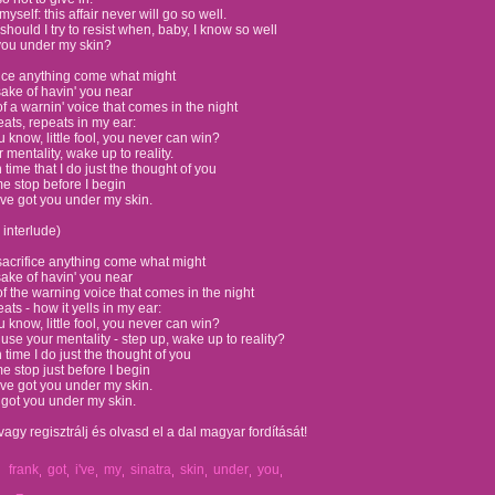
 myself: this affair never will go so well.
should I try to resist when, baby, I know so well
 you under my skin?
ifice anything come what might
sake of havin' you near
 of a warnin' voice that comes in the night
ats, repeats in my ear:
u know, little fool, you never can win?
 mentality, wake up to reality.
 time that I do just the thought of you
 stop before I begin
've got you under my skin.
 interlude)
sacrifice anything come what might
sake of havin' you near
 of the warning voice that comes in the night
ats - how it yells in my ear:
u know, little fool, you never can win?
use your mentality - step up, wake up to reality?
 time I do just the thought of you
 stop just before I begin
've got you under my skin.
e got you under my skin.
vagy regisztrálj és olvasd el a dal magyar fordítását!
frank
got
i've
my
sinatra
skin
under
you