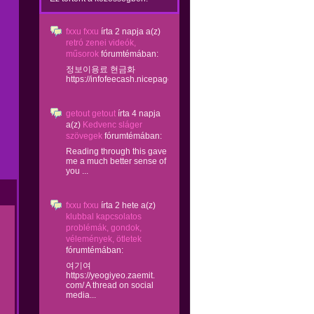
fxxu fxxu
írta
2 napja
a(z)
retró zenei videók,
műsorok
fórumtémában:
정보이용료 현금화
https://infofeecash.nicepage...
getout getout
írta
4 napja
a(z)
Kedvenc sláger
szövegek
fórumtémában:
Reading through this gave
me a much better sense of
you ...
fxxu fxxu
írta
2 hete
a(z)
klubbal kapcsolatos
problémák, gondok,
vélemények, ötletek
fórumtémában:
여기여
https://yeogiyeo.zaemit.
com/ A thread on social
media...