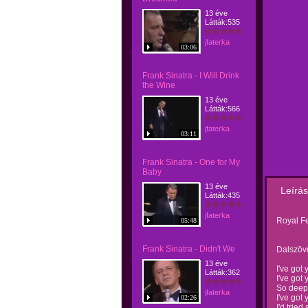
13 éve
Látták:535
jfaterka
03:06
Frank Sinatra - I Will Drink
the Wine
13 éve
Látták:566
jfaterka
03:11
Frank Sinatra - One for My
Baby
13 éve
Leírás
Látták:435
jfaterka
Royal Fe
05:48
Frank Sinatra - Didn't We
Dalszöv
13 éve
I've got
Látták:362
I've got
So deep 
jfaterka
I've got
02:26
I'd tried