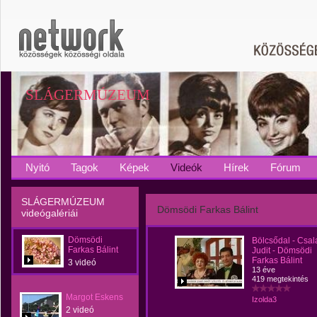
SLÁGERMÚZEUM
Nyitó
Tagok
Képek
Videók
Hírek
Fórum
SLÁGERMÚZEUM
Dömsödi Farkas Bálint
videógalériái
Dömsödi
Bölcsődal - Csal
Farkas Bálint
Judit - Dömsödi
Farkas Bálint
3 videó
13 éve
419 megtekintés
Margot Eskens
Izolda3
2 videó