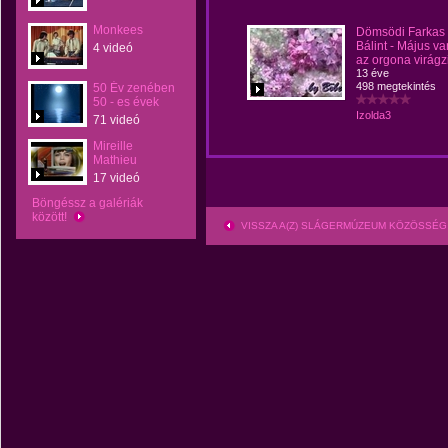
Monkees
Dömsödi Farkas
Bálint - Május va
4 videó
az orgona virágz
13 éve
498 megtekintés
50 Év zenében
50 - es évek
Izolda3
71 videó
Mireille
Mathieu
17 videó
Böngéssz a galériák
között!
VISSZA A(Z) SLÁGERMÚZEUM KÖZÖSSÉG