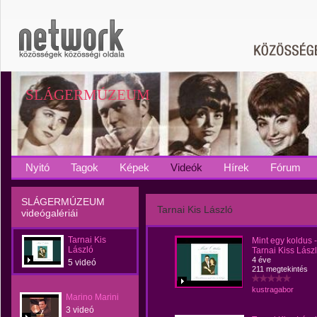
SLÁGERMÚZEUM
Nyitó
Tagok
Képek
Videók
Hírek
Fórum
SLÁGERMÚZEUM
Tarnai Kis László
videógalériái
Tarnai Kis
Mint egy koldus -
László
Tarnai Kiss Lász
4 éve
5 videó
211 megtekintés
kustragabor
Marino Marini
3 videó