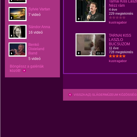
Tarnai Kiss Lász
Nézz rám
Sylvie Vartan
4 éve
229 megtekintés
7 videó
kustragabor
Sándor Anna
16 videó
TARNAI KISS
LASZLO
BUCSUZOM
Benkó
11 éve
Dixieland
728 megtekintés
Band
03:10
5 videó
kustragabor
Böngéssz a galériák
között!
VISSZA A(Z) SLÁGERMÚZEUM KÖZÖSSÉG