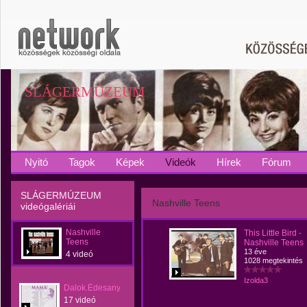
SLÁGERMÚZEUM
Nyitó
Tagok
Képek
Videók
Hírek
Fórum
SLÁGERMÚZEUM
Nashville Teens
videógalériái
Nashville
This Little Bird -
Teens
Nashville Teens
13 éve
4 videó
1028 megtekintés
Izolda3
Dalok.Édesanyáknak
17 videó