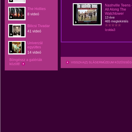
Nashville Teens 
The Hollies
All Along The
Watchtower
8 videó
13 éve
465 megtekintés
Bilicsi Tivadar
Izolda3
41 videó
Univerzál
együttes
14 videó
Böngéssz a galériák
VISSZA A(Z) SLÁGERMÚZEUM KÖZÖSSÉG
között!