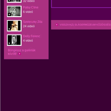
32 videó
Patsy Cline
6 videó
Szeleczky Zita
VISSZA A(Z) SLÁGERMÚZEUM KÖZÖSSÉG
24 videó
Delly Ferenc
4 videó
Böngéssz a galériák
között!