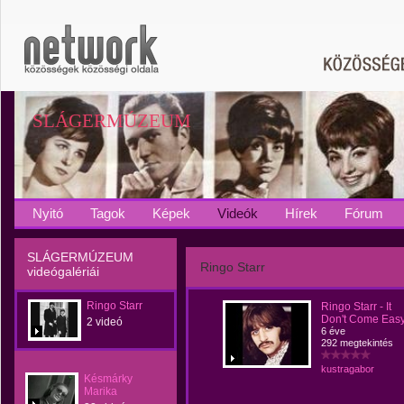
SLÁGERMÚZEUM
Nyitó
Tagok
Képek
Videók
Hírek
Fórum
SLÁGERMÚZEUM
Ringo Starr
videógalériái
Ringo Starr
Ringo Starr - It
Don't Come Eas
2 videó
6 éve
292 megtekintés
kustragabor
Késmárky
Marika