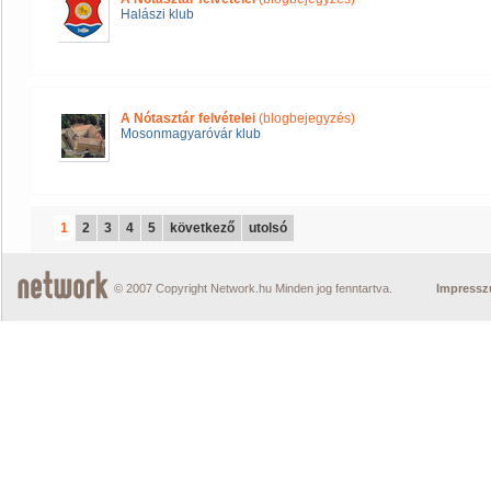
Halászi klub
A Nótasztár felvételei
(blogbejegyzés)
Mosonmagyaróvár klub
1
2
3
4
5
következő
utolsó
© 2007 Copyright Network.hu Minden jog fenntartva.
Impress