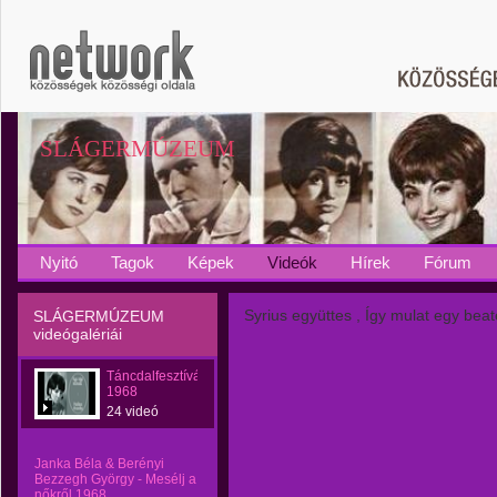
SLÁGERMÚZEUM
Nyitó
Tagok
Képek
Videók
Hírek
Fórum
Syrius együttes , Így mulat egy be
SLÁGERMÚZEUM
videógalériái
Táncdalfesztívál
1968
24 videó
Janka Béla & Berényi
Bezzegh György - Mesélj a
nőkről 1968