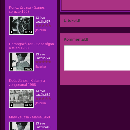
Koncz Zsuzsa - Színes
ceruzák1968
13 éve
Értékeld!
Látták:657
jfaterka
03:14
Kommentáld!
Harangozó Teri - Sose fájjon
a fejed 1968
13 éve
Látták:724
jfaterka
03:06
Koós János - Kislány a
zongoránál 1968
13 éve
Látták:682
jfaterka
04:08
Mary Zsuzsa - Mama1968
13 éve
Látták:449