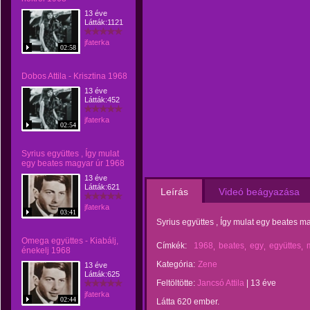
13 éve
Látták:1121
jfaterka
02:58
Dobos Attila - Krisztina 1968
13 éve
Látták:452
jfaterka
02:54
Syrius együttes , Így mulat
egy beates magyar úr 1968
13 éve
Látták:621
Leírás
Videó beágyazása
jfaterka
03:41
Syrius együttes , Így mulat egy beates m
Omega együttes - Kiabálj,
Címkék:
1968
beates
egy
együttes
énekelj 1968
Kategória:
Zene
13 éve
Látták:625
Feltöltötte:
Jancsó Attila
|
13 éve
jfaterka
02:44
Látta 620 ember.