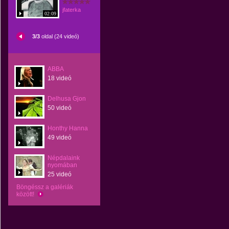
jfaterka
02:09
3/3
oldal (24 videó)
ABBA
18 videó
Delhusa Gjon
50 videó
Honthy Hanna
49 videó
Népdalaink
nyomában
25 videó
Böngéssz a galériák
között!