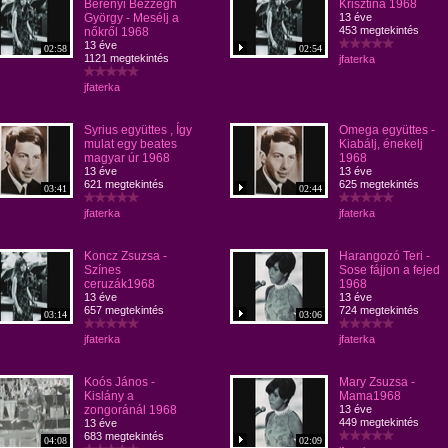
Berényi Bezzegh
Krisztina 1968
György - Mesélj a
13 éve
453 megtekintés
nőkről 1968
13 éve
02:58
02:54
1121 megtekintés
jfaterka
jfaterka
Syrius együttes , Így
Omega együttes -
mulat egy beates
Kiabálj, énekelj
magyar úr 1968
1968
13 éve
13 éve
621 megtekintés
625 megtekintés
03:41
02:44
jfaterka
jfaterka
Koncz Zsuzsa -
Harangozó Teri -
Színes
Sose fájjon a fejed
ceruzák1968
1968
13 éve
13 éve
657 megtekintés
724 megtekintés
03:14
03:06
jfaterka
jfaterka
Koós János -
Mary Zsuzsa -
Kislány a
Mama1968
zongoránál 1968
13 éve
449 megtekintés
13 éve
683 megtekintés
04:08
02:09