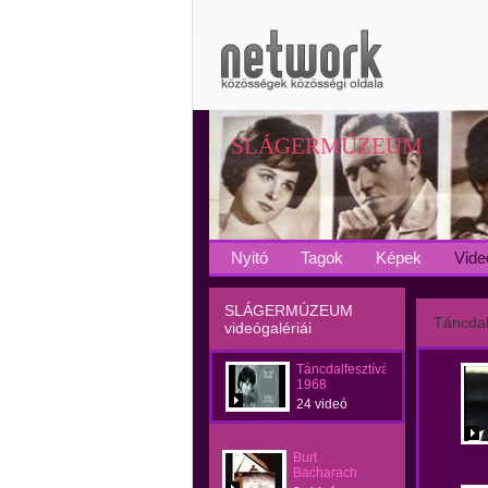
SLÁGERMÚZEUM
Nyitó
Tagok
Képek
Vide
SLÁGERMÚZEUM
Táncdal
videógalériái
Táncdalfesztívál
1968
24 videó
Burt
Bacharach