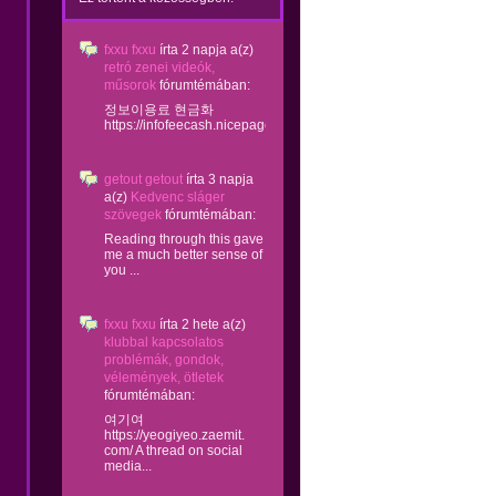
fxxu fxxu
írta
2 napja
a(z)
retró zenei videók,
műsorok
fórumtémában:
정보이용료 현금화
https://infofeecash.nicepage...
getout getout
írta
3 napja
a(z)
Kedvenc sláger
szövegek
fórumtémában:
Reading through this gave
me a much better sense of
you ...
fxxu fxxu
írta
2 hete
a(z)
klubbal kapcsolatos
problémák, gondok,
vélemények, ötletek
fórumtémában:
여기여
https://yeogiyeo.zaemit.
com/ A thread on social
media...