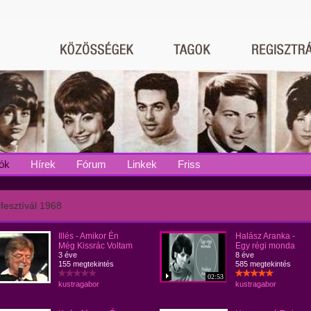
ók
Hírek
Fórum
Linkek
Friss
fesztívál 1968
Illés - Amikor Én
Halász Aranka -
Még Kissrác Voltam
Egy régi monda
3 éve
8 éve
155 megtekintés
585 megtekintés
02:53
kustragabor
kustragabor