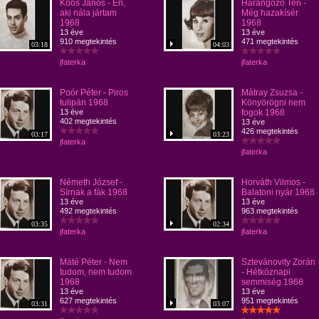
Koós János - Én,
Harangozó Teri -
aki nála jártam
Még hazakísér
1968
1968
13 éve
13 éve
910 megtekintés
471 megtekintés
03:18
04:03
jfaterka
jfaterka
Poór Péter - Piros
Mátray Zsuzsa -
tulipán 1968
Könyörögni nem
13 éve
fogok 1968
402 megtekintés
13 éve
426 megtekintés
03:17
03:23
jfaterka
jfaterka
Németh József -
Horváth Vilmos -
Sírnak a fák 1968
Balatoni nyár 1968
13 éve
13 éve
492 megtekintés
963 megtekintés
03:35
02:34
jfaterka
jfaterka
Máté Péter - Nem
Sztevánovity Zorán
tudom, nem tudom
- Hétköznapi
1968
semmiség 1968
13 éve
13 éve
627 megtekintés
951 megtekintés
03:31
03:07