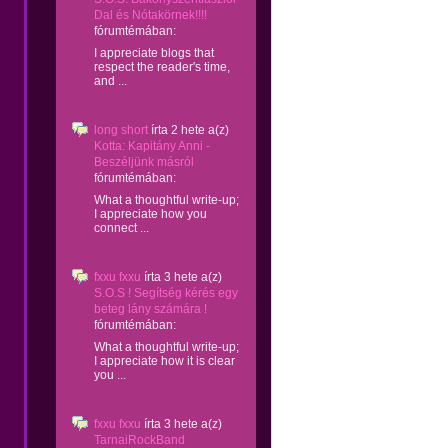
Dal és Nótakörnek!!!!
fórumtémában:
I appreciate blogs that
respect the reader's time,
and ...
long short
írta
2 hete
a(z)
Kotta: Kapitány Anni -
Beszéljünk másról
fórumtémában:
What a thoughtful write-up;
I appreciate how you
connect ...
fxxu fxxu
írta
3 hete
a(z)
S.O.S ! Segítség kérés egy
beteg lány számára !
fórumtémában:
What a thoughtful write-up;
I appreciate how it is clear
you ...
fxxu fxxu
írta
3 hete
a(z)
TarnaiRockBand