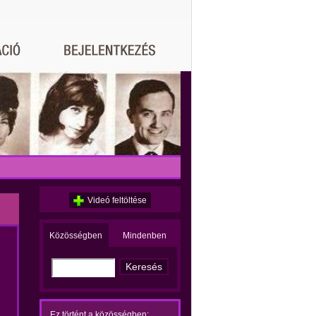
Videó feltöltése
Közösségben
Mindenben
Ez történt a közösségben: