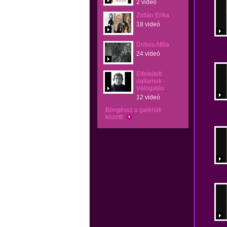
2 videó
Zoltán Erika
18 videó
Dobos Attila
24 videó
Elfelejtett
dallamok -
Válogatás
12 videó
Böngéssz a galériák
között!