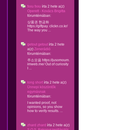
fxxu fxxu
írta
2 hete
a(z)
Operett - Kovács Brigitta
fórumtémában:
상품권 현금화
https://giftpay. clickn.co.kr/
The way you ...
getout getout
írta
2 hete
a(z)
Zenerádió
fórumtémában:
주소모음 https://jusomoum.
imweb.me/ Out of curiosity
I ...
long short
írta
2 hete
a(z)
Ünnepi köszöntők
egymásnak
fórumtémában:
I wanted proof, not
opinions, so you show
how to verify results. ...
zhard zhard
írta
2 hete
a(z)
S.O.S. Bakonyszentlászlói