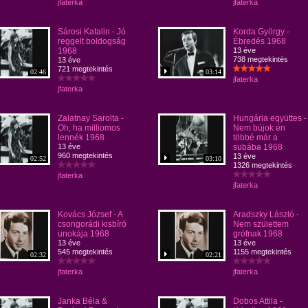
jfaterka
jfaterka
Sárosi Katalin - Jó
Korda György -
reggelt boldogság
Ébredés 1968
1968
13 éve
738 megtekintés
13 éve
721 megtekintés
02:46
03:14
jfaterka
jfaterka
Zalatnay Sarolta -
Hungária együttes -
Oh, ha milliomos
Nem bújok én
lennék 1968
többé már a
13 éve
subába 1968
960 megtekintés
13 éve
02:52
03:10
1326 megtekintés
jfaterka
jfaterka
Kovács József - A
Aradszky László -
csongorádi kisbíró
Nem születtem
unokája 1968
grófnak 1968
13 éve
13 éve
545 megtekintés
1155 megtekintés
02:32
02:21
jfaterka
jfaterka
Janka Béla &
Dobos Attila -