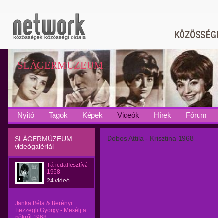
SLÁGERMÚZEUM
Nyitó
Tagok
Képek
Videók
Hírek
Fórum
Dobos Attila - Krisztina 1968
SLÁGERMÚZEUM
videógalériái
Táncdalfesztívál
1968
24 videó
Janka Béla & Berényi
Bezzegh György - Mesélj a
nőkről 1968