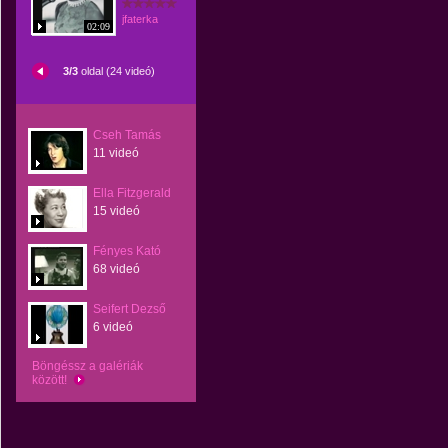
jfaterka
02:09
3/3
oldal (24 videó)
Cseh Tamás
11 videó
Ella Fitzgerald
15 videó
Fényes Kató
68 videó
Seifert Dezső
6 videó
Böngéssz a galériák
között!