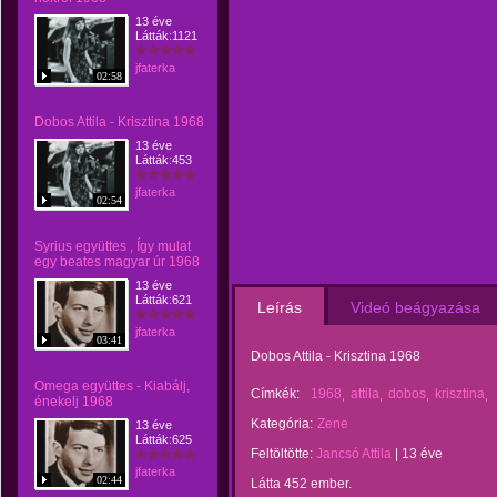
13 éve
Látták:1121
jfaterka
02:58
Dobos Attila - Krisztina 1968
13 éve
Látták:453
jfaterka
02:54
Syrius együttes , Így mulat
egy beates magyar úr 1968
13 éve
Látták:621
Leírás
Videó beágyazása
jfaterka
03:41
Dobos Attila - Krisztina 1968
Omega együttes - Kiabálj,
Címkék:
1968
attila
dobos
krisztina
énekelj 1968
Kategória:
Zene
13 éve
Látták:625
Feltöltötte:
Jancsó Attila
|
13 éve
jfaterka
02:44
Látta 452 ember.