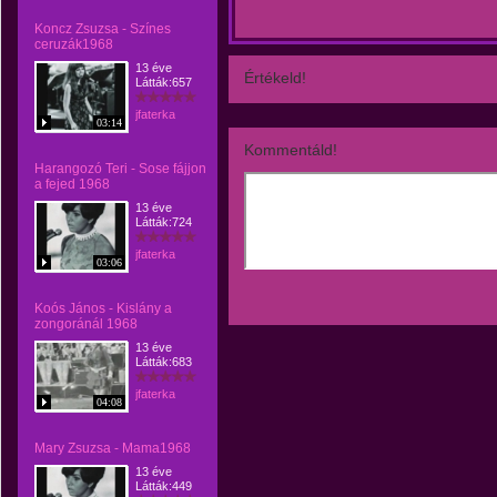
Koncz Zsuzsa - Színes
ceruzák1968
13 éve
Értékeld!
Látták:657
jfaterka
03:14
Kommentáld!
Harangozó Teri - Sose fájjon
a fejed 1968
13 éve
Látták:724
jfaterka
03:06
Koós János - Kislány a
zongoránál 1968
13 éve
Látták:683
jfaterka
04:08
Mary Zsuzsa - Mama1968
13 éve
Látták:449