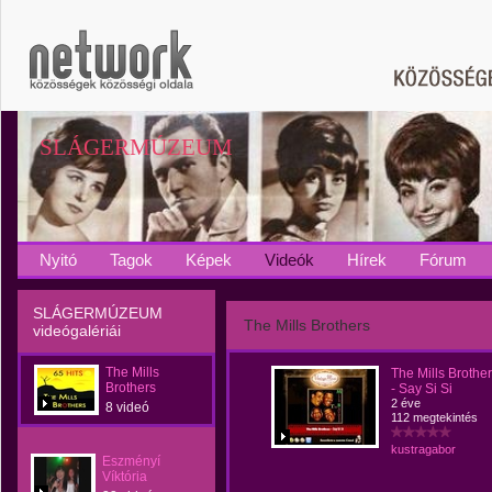
SLÁGERMÚZEUM
Nyitó
Tagok
Képek
Videók
Hírek
Fórum
SLÁGERMÚZEUM
The Mills Brothers
videógalériái
The Mills
The Mills Brother
Brothers
- Say Si Si
2 éve
8 videó
112 megtekintés
kustragabor
Eszményí
Víktória