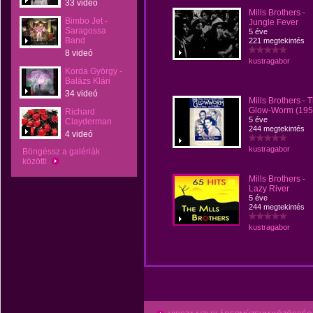
33 videó
Mills Brothers -
Bimbo Jet -
Jungle Fever
Saragossa
5 éve
Band
221 megtekintés
8 videó
kustragabor
Korda György -
Balázs Klári
34 videó
Mills Brothers - 
Glow-Worm (195
Richard
5 éve
Clayderman
244 megtekintés
4 videó
kustragabor
Böngéssz a galériák
között!
Mills Brothers -
Lazy River
5 éve
244 megtekintés
kustragabor