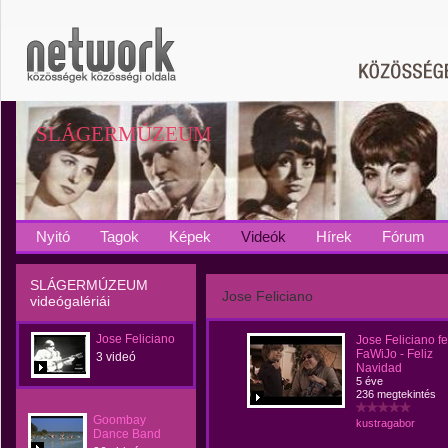
SLÁGERMÚZEUM
Nyitó
Tagok
Képek
Videók
Hírek
Fórum
SLÁGERMÚZEUM
Jose Feliciano
videógalériái
Jose Feliciano
Jose Feliciano fe
FaWiJo - Feliz
3 videó
Navidad
5 éve
236 megtekintés
Goombay
kustragabor
Dance Band