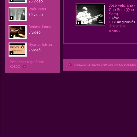
26 videó
Jose Feliciano -
Poór Péter
Che Sera (Que
Sera)
79 videó
13 éve
1958 megtekintés
Berkes János
Izolda3
5 videó
Gyárfás István
2 videó
Böngéssz a galériák
VISSZA A(Z) SLÁGERMÚZEUM KÖZÖSSÉG
között!