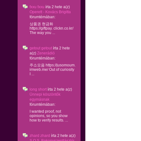
fxxu fxxu
írta
2 hete
a(z)
Operett - Kovács Brigitta
fórumtémában:
상품권 현금화
https://giftpay. clickn.co.kr/
The way you ...
getout getout
írta
2 hete
a(z)
Zenerádió
fórumtémában:
주소모음 https://jusomoum.
imweb.me/ Out of curiosity
I ...
long short
írta
2 hete
a(z)
Ünnepi köszöntők
egymásnak
fórumtémában:
I wanted proof, not
opinions, so you show
how to verify results. ...
zhard zhard
írta
2 hete
a(z)
S.O.S. Bakonyszentlászlói