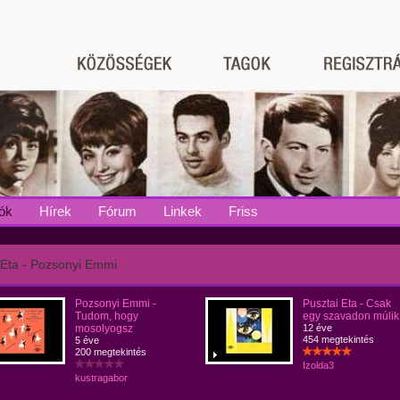
ók
Hírek
Fórum
Linkek
Friss
 Eta - Pozsonyi Emmi
Pozsonyi Emmi -
Pusztai Eta - Csak
Tudom, hogy
egy szavadon múlik
mosolyogsz
12 éve
454 megtekintés
5 éve
200 megtekintés
Izolda3
kustragabor