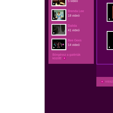
5 videó
Brenda Lee
18 videó
Dalida
41 videó
Bee Gees
14 videó
Böngéssz a galériák
között!
VISSZ