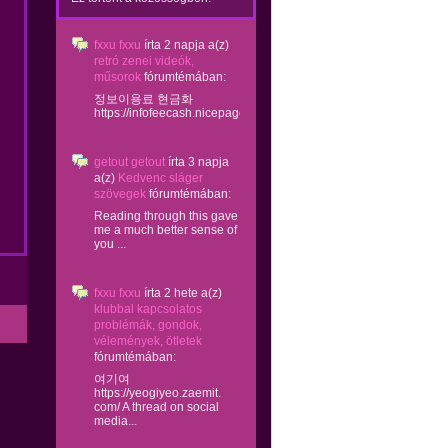
fxxu fxxu
írta
2 napja
a(z)
retró zenei videók,
műsorok
fórumtémában:
정보이용료 현금화
https://infofeecash.nicepage...
getout getout
írta
3 napja
a(z)
Kedvenc sláger
szövegek
fórumtémában:
Reading through this gave
me a much better sense of
you ...
fxxu fxxu
írta
2 hete
a(z)
klubbal kapcsolatos
problémák, gondok,
vélemények, ötletek
fórumtémában:
여기여
https://yeogiyeo.zaemit.
com/ A thread on social
media...