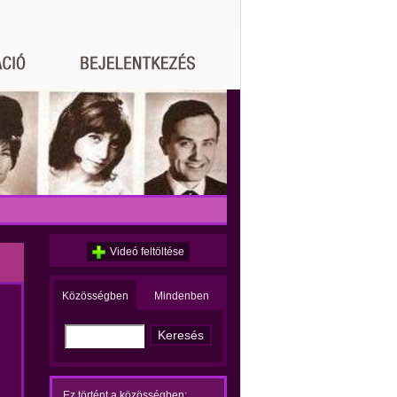
Videó feltöltése
Közösségben
Mindenben
Ez történt a közösségben: