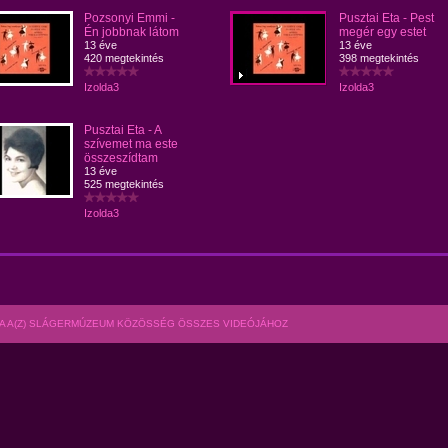
Pozsonyi Emmi -
Pusztai Eta - Pest
Én jobbnak látom
megér egy estet
13 éve
13 éve
420 megtekintés
398 megtekintés
Izolda3
Izolda3
Pusztai Eta - A
szívemet ma este
összeszídtam
13 éve
525 megtekintés
Izolda3
A A(Z) SLÁGERMÚZEUM KÖZÖSSÉG ÖSSZES VIDEÓJÁHOZ