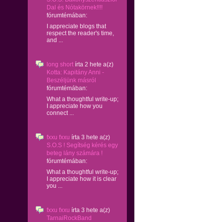
Dal és Nótakörnek!!!!
fórumtémában:
I appreciate blogs that
respect the reader's time,
and ...
long short
írta
2 hete
a(z)
Kotta: Kapitány Anni -
Beszéljünk másról
fórumtémában:
What a thoughtful write-up;
I appreciate how you
connect ...
fxxu fxxu
írta
3 hete
a(z)
S.O.S ! Segítség kérés egy
beteg lány számára !
fórumtémában:
What a thoughtful write-up;
I appreciate how it is clear
you ...
fxxu fxxu
írta
3 hete
a(z)
TarnaiRockBand