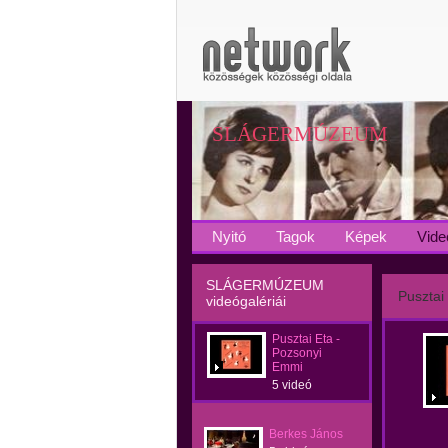
SLÁGERMÚZEUM
Nyitó
Tagok
Képek
Vide
SLÁGERMÚZEUM
Pusztai
videógalériái
Pusztai Eta -
Pozsonyi
Emmi
5 videó
Berkes János