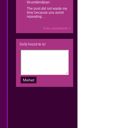
fórumtémában:
The post did not waste my
time because you avoid
repeating ...
Friss események »
Szólj hozzá te is!