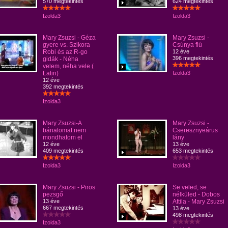
570 megtekintés
624 megtekintés
Izolda3
Izolda3
Mary Zsuzsi - Géza
Mary Zsuzsi -
gyere vs. Szikora
Csúnya fiú
Robi és az R-go
12 éve
396 megtekintés
gidák - Néha
velem, néha vele (
Latin)
Izolda3
12 éve
392 megtekintés
Izolda3
Mary Zsuzsi-A
Mary Zsuzsi -
bánatomat nem
Cseresznyeárus
mondhatom el
lány
12 éve
13 éve
409 megtekintés
653 megtekintés
Izolda3
Izolda3
Mary Zsuzsi - Piros
Se veled, se
pezsgő
nélküled - Dobos
13 éve
Attila - Mary Zsuzsi
667 megtekintés
13 éve
498 megtekintés
Izolda3