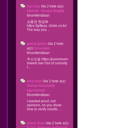
fxxu fxxu
írta
2 hete
a(z)
Operett - Kovács Brigitta
fórumtémában:
상품권 현금화
https://giftpay. clickn.co.kr/
The way you ...
getout getout
írta
2 hete
a(z)
Zenerádió
fórumtémában:
주소모음 https://jusomoum.
imweb.me/ Out of curiosity
I ...
long short
írta
2 hete
a(z)
Ünnepi köszöntők
egymásnak
fórumtémában:
I wanted proof, not
opinions, so you show
how to verify results. ...
zhard zhard
írta
2 hete
a(z)
S.O.S. Bakonyszentlászlói