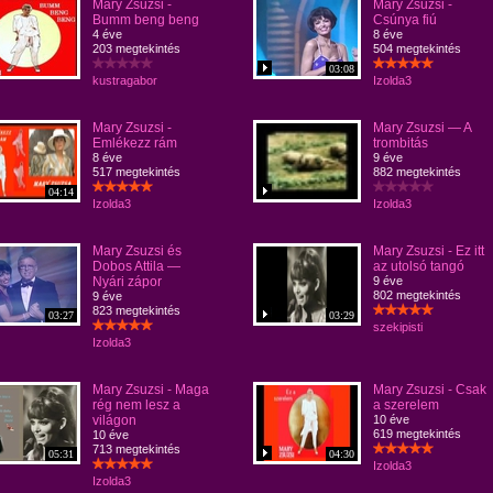
Mary Zsuzsi -
Mary Zsuzsi -
Bumm beng beng
Csúnya fiú
4 éve
8 éve
203 megtekintés
504 megtekintés
03:08
kustragabor
Izolda3
Mary Zsuzsi -
Mary Zsuzsi — A
Emlékezz rám
trombitás
8 éve
9 éve
517 megtekintés
882 megtekintés
04:14
Izolda3
Izolda3
Mary Zsuzsi és
Mary Zsuzsi - Ez itt
Dobos Attila —
az utolsó tangó
Nyári zápor
9 éve
802 megtekintés
9 éve
823 megtekintés
03:27
03:29
szekipisti
Izolda3
Mary Zsuzsi - Maga
Mary Zsuzsi - Csak
rég nem lesz a
a szerelem
világon
10 éve
619 megtekintés
10 éve
713 megtekintés
05:31
04:30
Izolda3
Izolda3