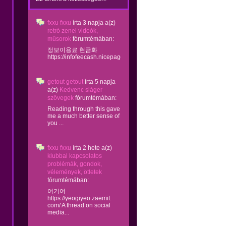
fxxu fxxu
írta
3 napja
a(z)
retró zenei videók,
műsorok
fórumtémában:
정보이용료 현금화
https://infofeecash.nicepage...
getout getout
írta
5 napja
a(z)
Kedvenc sláger
szövegek
fórumtémában:
Reading through this gave
me a much better sense of
you ...
fxxu fxxu
írta
2 hete
a(z)
klubbal kapcsolatos
problémák, gondok,
vélemények, ötletek
fórumtémában:
여기여
https://yeogiyeo.zaemit.
com/ A thread on social
media...