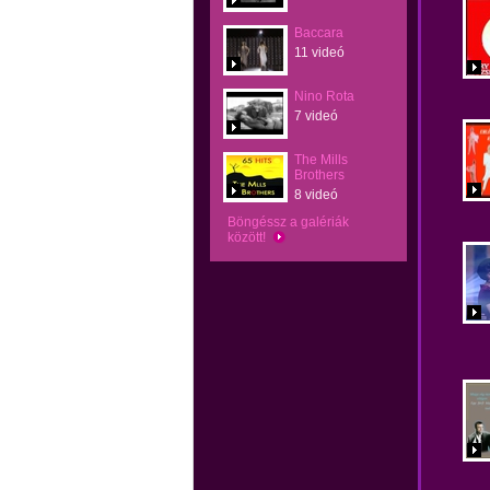
Baccara
11 videó
Nino Rota
7 videó
The Mills
Brothers
8 videó
Böngéssz a galériák
között!