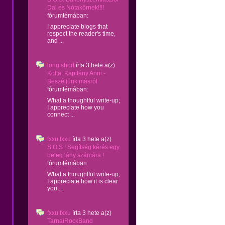
Dal és Nótakörnek!!!!
fórumtémában:
I appreciate blogs that
respect the reader's time,
and ...
long short
írta
3 hete
a(z)
Kotta: Kapitány Anni -
Beszéljünk másról
fórumtémában:
What a thoughtful write-up;
I appreciate how you
connect ...
fxxu fxxu
írta
3 hete
a(z)
S.O.S ! Segítség kérés egy
beteg lány számára !
fórumtémában:
What a thoughtful write-up;
I appreciate how it is clear
you ...
fxxu fxxu
írta
3 hete
a(z)
TarnaiRockBand