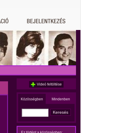
Videó feltöltése
Közösségben
Mindenben
Ez történt a közösségben: