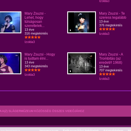
Izolda3
Mary Zsuzsi -
Mary Zsuzsi - Te
Lehet, hogy
szeress legalább
túlságosan
13 éve
376 megtekintés
szerettelek...
13 éve
316 megtekintés
Izolda3
Izolda3
Mary Zsuzsi - Hogy
Mary Zsuzsi - A
is tudtam élni...
Trombitás (az
13 éve
eredeti!! 1968)
343 megtekintés
13 éve
707 megtekintés
Izolda3
Izolda3
A A(Z) SLÁGERMÚZEUM KÖZÖSSÉG ÖSSZES VIDEÓJÁHOZ
og fenntartva.
Impresszum
Felhasználási feltételek
Adatvédelem
Mé