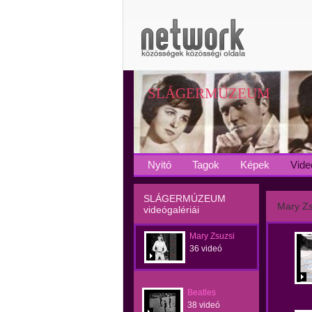
SLÁGERMÚZEUM
Nyitó
Tagok
Képek
Vide
SLÁGERMÚZEUM
Mary Zs
videógalériái
Mary Zsuzsi
36 videó
Beatles
38 videó