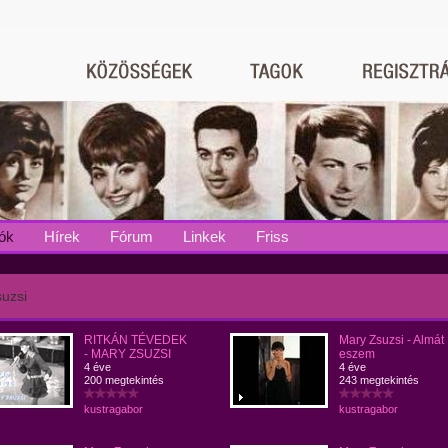
ók
Hírek
Fórum
Linkek
Friss
uzsi
RITKÁN TÉVEDEK
Mary Zsuzsi - Almát
- MARY ZSUZSI
eszem
4 éve
4 éve
200 megtekintés
243 megtekintés
kustragabor
kustragabor