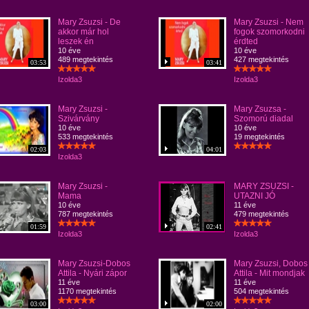
Mary Zsuzsi - De
Mary Zsuzsi - Nem
akkor már hol
fogok szomorkodni
leszek én
érdted
10 éve
10 éve
489 megtekintés
427 megtekintés
03:53
03:41
Izolda3
Izolda3
Mary Zsuzsi -
Mary Zsuzsa -
Szivárvány
Szomorú diadal
10 éve
10 éve
533 megtekintés
19 megtekintés
02:03
04:01
Izolda3
Mary Zsuzsi -
MARY ZSUZSI -
Mama
UTAZNI JÓ
10 éve
11 éve
787 megtekintés
479 megtekintés
01:59
02:41
Izolda3
Izolda3
Mary Zsuzsi-Dobos
Mary Zsuzsi, Dobos
Attila - Nyári zápor
Attila - Mit mondjak
11 éve
11 éve
1170 megtekintés
504 megtekintés
03:00
02:00