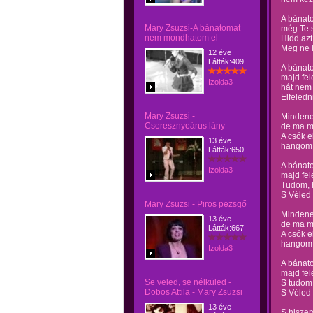
A bánat
Mary Zsuzsi-A bánatomat
még Te s
nem mondhatom el
Hidd azt
Meg ne l
12 éve
Látták:409
A bánat
majd fe
Izolda3
hát nem
Elfeledn
Mary Zsuzsi -
Mindene
Cseresznyeárus lány
de ma m
A csók e
13 éve
hangom 
Látták:650
A bánat
Izolda3
majd fe
Tudom, h
S Véled 
Mary Zsuzsi - Piros pezsgő
Mindene
13 éve
de ma m
Látták:667
A csók e
hangom 
Izolda3
A bánat
majd fe
Se veled, se nélküled -
S tudom,
Dobos Attila - Mary Zsuzsi
S Véled 
13 éve
S hiszem