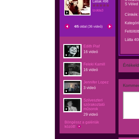
Látták:498
S Véled 
Izolda3
Címkék:
Kategóri
4/5
oldal (36 videó)
Feltöltöt
Látta 40
Edith Piaf
16 videó
Feleki Kamill
Értékeld
16 videó
Jennifer Lopez
Kommen
3 videó
Szilveszteri
szórakoztató
műsorok
29 videó
Böngéssz a galériák
között!