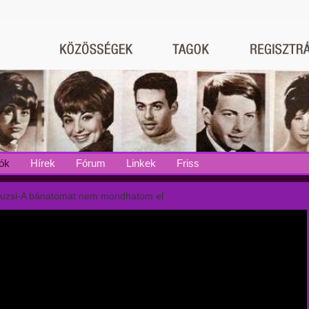
ók
Hírek
Fórum
Linkek
Friss
uzsi-A bánatomat nem mondhatom el