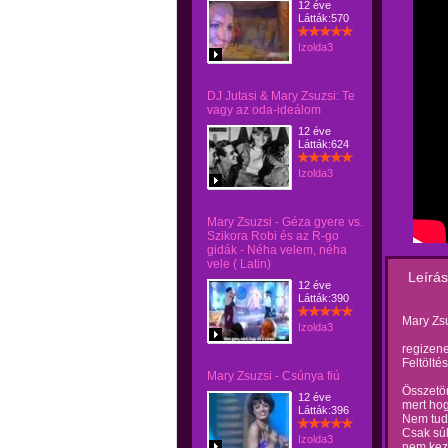
12 éve
Látták:570
Izolda3
DJ Jutasi & Mary Zsuzsi: Te
vagy az oda-ideálom
12 éve
Látták:624
Izolda3
Mary Zsuzsi - Géza gyere vs.
Szikora Robi és az R-go
gidák - Néha velem, néha
vele ( Latin)
Leírás
12 éve
Látták:390
Mary Zs
Izolda3
regizen
Feltölté
Mary Zsuzsi - Csúnya fiú
Összetör
12 éve
mert hog
Látták:396
Nem tud
Csak súl
Izolda3
nem kez