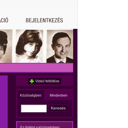
Videó feltöltése
Közösségben
Mindenben
Ez történt a közösségben: