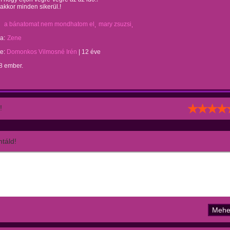
akkor minden sikerül.!
a bánatomat nem mondhatom el
mary zsuzsi
a:
Zene
te:
Domonkos Vilmosné Irén
|
12 éve
8 ember.
!
táld!