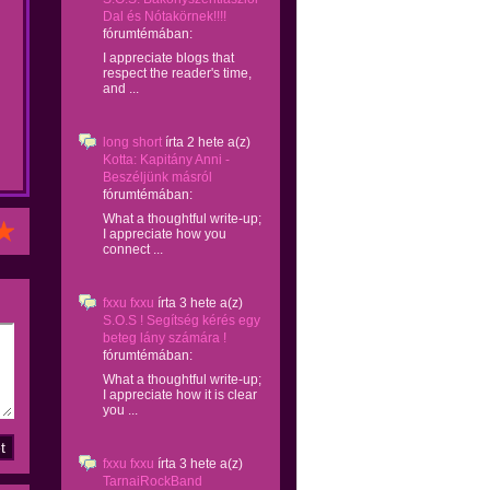
Dal és Nótakörnek!!!!
fórumtémában:
I appreciate blogs that
respect the reader's time,
and ...
long short
írta
2 hete
a(z)
Kotta: Kapitány Anni -
Beszéljünk másról
fórumtémában:
What a thoughtful write-up;
I appreciate how you
connect ...
fxxu fxxu
írta
3 hete
a(z)
S.O.S ! Segítség kérés egy
beteg lány számára !
fórumtémában:
What a thoughtful write-up;
I appreciate how it is clear
you ...
fxxu fxxu
írta
3 hete
a(z)
TarnaiRockBand