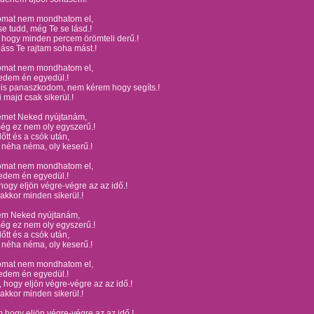
omat nem mondhatom el,
e tudd, még Te se lásd.!
 hogy minden percem örömteli derű.!
áss Te rajtam soha mást.!
omat nem mondhatom el,
ledem én egyedül.!
 is panaszkodom, nem kérem hogy segíts.!
i majd csak sikerül.!
met Neked nyújtanám,
ég ez nem oly egyszerű.!
lőtt és a csók után,
néha néma, oly keserű.!
omat nem mondhatom el,
ledem én egyedül.!
ogy eljön végre-végre az az idő.!
akkor minden sikerül.!
m Neked nyújtanám,
ég ez nem oly egyszerű.!
lőtt és a csók után,
néha néma, oly keserű.!
omat nem mondhatom el,
ledem én egyedül.!
 hogy eljön végre-végre az az idő.!
akkor minden sikerül.!
 hogy eljön végre-végre az az idő.!