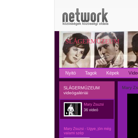
SLÁGERMÚZEUM
Nyitó
Tagok
Képek
Vide
Mary Zs
SLÁGERMÚZEUM
videógalériái
Mary Zsuzsi
36 videó
Mary Zsuzsi - Ugye, jön még
valami szép