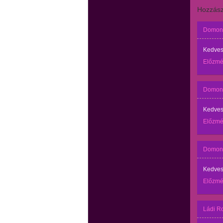
Hozzász
Domonk
Kedves
Előzm
Domonk
Kedves
Előzm
Domonk
Kedves
Előzm
Ládi R