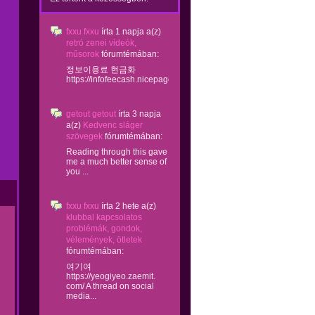
fxxu fxxu
írta
1 napja
a(z)
retró zenei videók,
műsorok
fórumtémában:
정보이용료 현금화
https://infofeecash.nicepage...
getout getout
írta
3 napja
a(z)
Kedvenc sláger
szövegek
fórumtémában:
Reading through this gave
me a much better sense of
you ...
fxxu fxxu
írta
2 hete
a(z)
klubbal kapcsolatos
problémák, gondok,
vélemények, ötletek
fórumtémában:
여기여
https://yeogiyeo.zaemit.
com/ A thread on social
media...