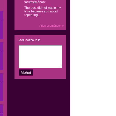
fórumtémában:
The post did not waste my
time because you avoid
repeating ...
Friss események »
Szólj hozzá te is!