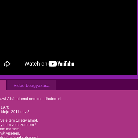
Videó beágyazása
uzsi-A bánatomat nem mondhatom el
e1970
s ideje: 2011 nov 3
ve éltem túl egy álmot,
y nem volt szerelem.!
om ma sem.!
yát viselem,
deném újból sohasem!