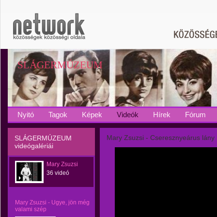
SLÁGERMÚZEUM
Nyitó
Tagok
Képek
Videók
Hírek
Fórum
Mary Zsuzsi - Cseresznyeárus lány
SLÁGERMÚZEUM
videógalériái
Mary Zsuzsi
36 videó
Mary Zsuzsi - Ugye, jön még
valami szép