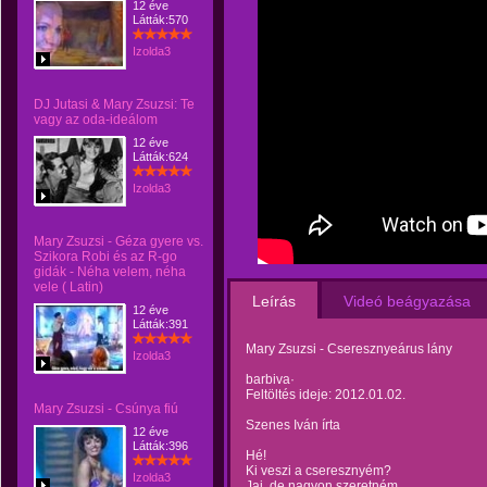
12 éve
Látták:570
Izolda3
DJ Jutasi & Mary Zsuzsi: Te
vagy az oda-ideálom
12 éve
Látták:624
Izolda3
Mary Zsuzsi - Géza gyere vs.
Szikora Robi és az R-go
gidák - Néha velem, néha
vele ( Latin)
Leírás
Videó beágyazása
12 éve
Látták:391
Mary Zsuzsi - Cseresznyeárus lány
Izolda3
barbiva·
Feltöltés ideje: 2012.01.02.
Mary Zsuzsi - Csúnya fiú
Szenes Iván írta
12 éve
Látták:396
Hé!
Ki veszi a cseresznyém?
Izolda3
Jaj, de nagyon szeretném,