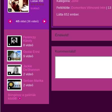
Kategória:
Zene
Látták:498
Feltöltötte:
Domonkos Vilmosné Irén
|
13
Izolda3
Látta 652 ember.
4/5
oldal (36 videó)
Értékeld!
Ferenczy
Károly
8 videó
Kommentáld!
Gyulai Erzsi
9 videó
Jackie
DeShannon
2 videó
Serban Marika
2 videó
Böngéssz a galériák
között!