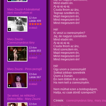
Mind eladni én.
Aj-aj-aj-aj-aj.
Mary Zsuzsi-A bánatomat
Csuda finom az áru,
nem mondhatom el
Tegnap szedtem én,
Majd megeszem én,
12 éve
Mind megeszem én!
Látták:409
Mind megeszem én!
Izolda3
Hé!
Ki veszi a cseresznyém?
Jaj, de nagyon szeretném
Mary Zsuzsi -
Mind eladni én.
Cseresznyeárus lány
Aj-aj-aj-aj-aj.
Csuda finom az áru,
13 éve
Most szereztem én,
Látták:653
Majd megeszem én,
Mind megeszem én!
Izolda3
Mind megeszem én!
Hé!
Mary Zsuzsi - Piros pezsgő
Úgy unom a cseresznyét!
Sokkal jobban szeretnék
13 éve
Úszni a Dunán.
Látták:667
Én nem töltöm itt az estém,
Ha nem kell a cseresznyém.
Izolda3
Nem múlhat ezen a boldogságom,
Hallja, ez csak döntő szempont?!
Se veled, se nélküled -
Dobos Attila - Mary Zsuzsi
Címkék:
cseresznyeárus lány
mary zsu
13 éve