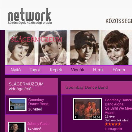
SLÁGERMÚZEUM
Nyitó
Tagok
Képek
Videók
Hírek
Fórum
SLÁGERMÚZEUM
Goombay Dance Band
videógalériái
Goombay
Goombay Dance
Dance Band
Band Aloha
Oe,Until We Mee
26 videó
Again
12 éve
03:36
390 megtekintés
Johnny Cash
14 videó
kustragabor