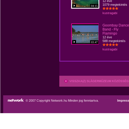
12 éve
1079 megtekintés
04:15
kustragabi
Goombay Dance
Band - Fly
Flamingo
12 éve
588 megtekintés
03:47
kustragabi
VISSZA A(Z) SLÁGERMÚZEUM KÖZÖSSÉG
© 2007 Copyright Network.hu Minden jog fenntartva.
Impres