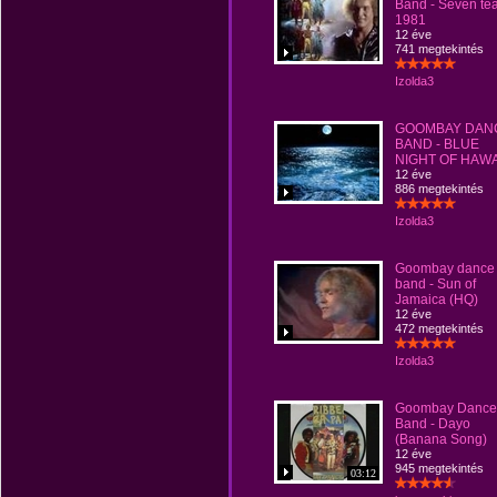
Band - Seven te
1981
12 éve
741 megtekintés
Izolda3
GOOMBAY DAN
BAND - BLUE
NIGHT OF HAWA
12 éve
886 megtekintés
Izolda3
Goombay dance
band - Sun of
Jamaica (HQ)
12 éve
472 megtekintés
Izolda3
Goombay Dance
Band - Dayo
(Banana Song)
12 éve
945 megtekintés
03:12