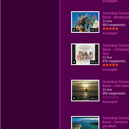
kustragabi
Goombay Dance
Band - Montezu
12 éve
963 megtekintés
04:51
kustragabi
Goombay Dance
Band - Christmas
Sea
12 éve
876 megtekintés
04:12
kustragabi
Goombay Dance
Band - I will retu
12 éve
900 megtekintés
04:11
kustragabi
Goombay Dance
Band - Santorini
goodbye