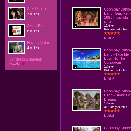
Suzi Quatro
Goombay Dance
Band Rain, Rain
3 videó
1981-muza dla
ciebie hd
Szenti Edit
12 éve
692 megtekintés
8 videó
Izolda3
Havasy Viktor
4 videó
Goombay Dance
Band - Take Me
Down To The
Böngéssz a galériák
Caribbean
között!
12 éve
641 megtekintés
Izolda3
Goombay Dance
Band - Island Of
Dreams
12 éve
413 megtekintés
Izolda3
Goombay Dance