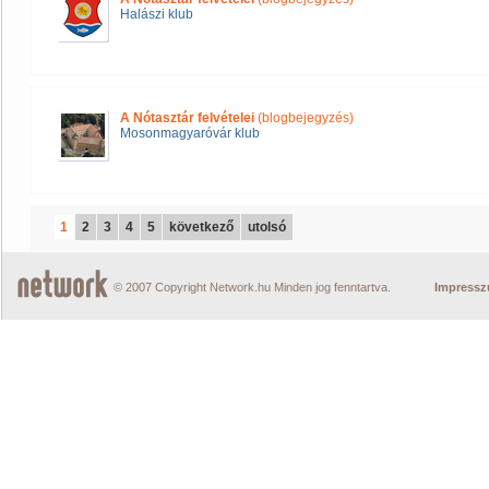
Halászi klub
A Nótasztár felvételei
(blogbejegyzés)
Mosonmagyaróvár klub
1
2
3
4
5
következő
utolsó
© 2007 Copyright Network.hu Minden jog fenntartva.
Impress