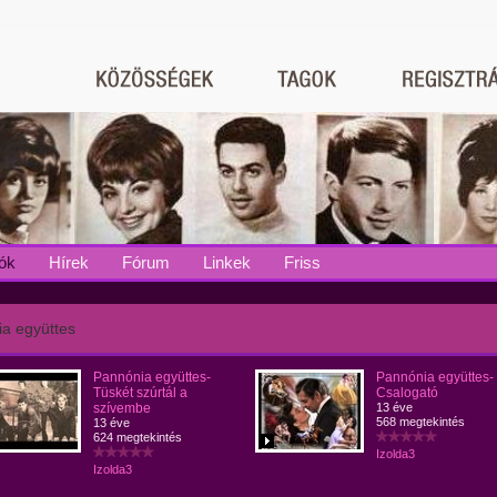
ók
Hírek
Fórum
Linkek
Friss
a együttes
Pannónia együttes-
Pannónia együttes-
Tüskét szúrtál a
Csalogató
szívembe
13 éve
568 megtekintés
13 éve
624 megtekintés
Izolda3
Izolda3