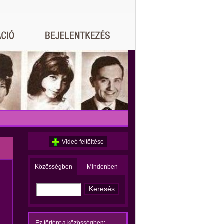
Videó feltöltése
Közösségben
Mindenben
Ez történt a közösségben: