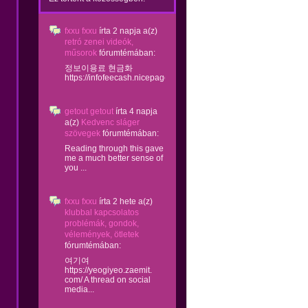
fxxu fxxu
írta
2 napja
a(z)
retró zenei videók,
műsorok
fórumtémában:
정보이용료 현금화
https://infofeecash.nicepage...
getout getout
írta
4 napja
a(z)
Kedvenc sláger
szövegek
fórumtémában:
Reading through this gave
me a much better sense of
you ...
fxxu fxxu
írta
2 hete
a(z)
klubbal kapcsolatos
problémák, gondok,
vélemények, ötletek
fórumtémában:
여기여
https://yeogiyeo.zaemit.
com/ A thread on social
media...