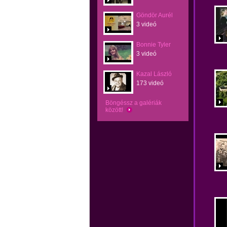
Göndör Aurél
3 videó
Bonnie Tyler
3 videó
Kazal László
173 videó
Böngéssz a galériák
között!