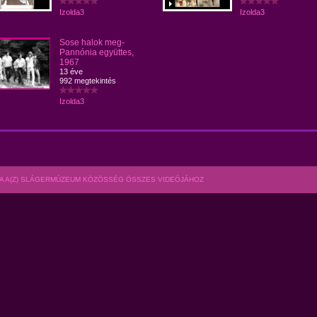
Izolda3
Izolda3
Sose halok meg-
Pannónia együttes,
1967
13 éve
992 megtekintés
Izolda3
A A(Z) SLÁGERMÚZEUM KÖZÖSSÉG ÖSSZES VIDEÓJÁHOZ