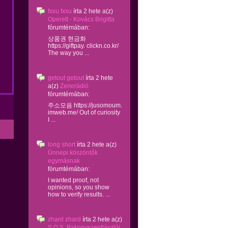
fxxu fxxu
írta
2 hete
a(z)
Operett - Kovács Brigitta
fórumtémában:
상품권 현금화
https://giftpay. clickn.co.kr/
The way you ...
getout getout
írta
2 hete
a(z)
Zenerádió
fórumtémában:
주소모음 https://jusomoum.
imweb.me/ Out of curiosity
I ...
long short
írta
2 hete
a(z)
Ünnepi köszöntők
egymásnak
fórumtémában:
I wanted proof, not
opinions, so you show
how to verify results. ...
zhard zhard
írta
2 hete
a(z)
S.O.S. Bakonyszentlászlói