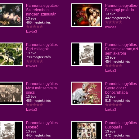
Pannónia együttes-
Pannónia együttes-
Szerelemben
Farsangi petárda
nincsen szimultán
13 éve
442 megtekintés
13 éve
466 megtekintés
Izolda3
Izolda3
Pannónia együttes-
Pannónia együttes-
Egri csillagok
Ezt sem akarom,azt
13 éve
sem akarom
730 megtekintés
13 éve
454 megtekintés
Izolda3
Izolda3
Pannónia együttes-
Pannónia együttes-
Most már semmim
Gyere öltözz
sincs
bohócruhába
13 éve
13 éve
485 megtekintés
515 megtekintés
Izolda3
Izolda3
Pannónia együttes-
Pannónia együttes-
Diótörő
Busójárás
13 éve
13 éve
445 megtekintés
472 megtekintés