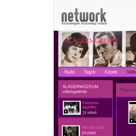
SLÁGERMÚZEUM
Nyitó
Tagok
Képek
Vide
SLÁGERMÚZEUM
Pannóni
videógalériái
Pannónia
együttes
11 videó
Hernádi Judit
24 videó