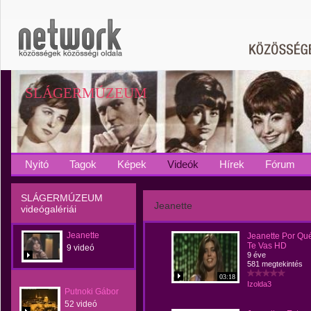
SLÁGERMÚZEUM
Nyitó
Tagok
Képek
Videók
Hírek
Fórum
SLÁGERMÚZEUM
Jeanette
videógalériái
Jeanette
Jeanette Por Qu
Te Vas HD
9 videó
9 éve
581 megtekintés
03:18
Izolda3
Putnoki Gábor
52 videó