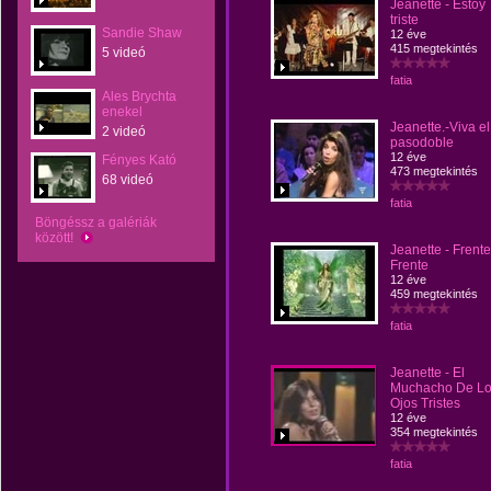
Jeanette - Estoy
triste
Sandie Shaw
12 éve
415 megtekintés
5 videó
fatia
Ales Brychta
enekel
Jeanette.-Viva el
2 videó
pasodoble
12 éve
Fényes Kató
473 megtekintés
68 videó
fatia
Böngéssz a galériák
között!
Jeanette - Frente
Frente
12 éve
459 megtekintés
fatia
Jeanette - El
Muchacho De L
Ojos Tristes
12 éve
354 megtekintés
fatia