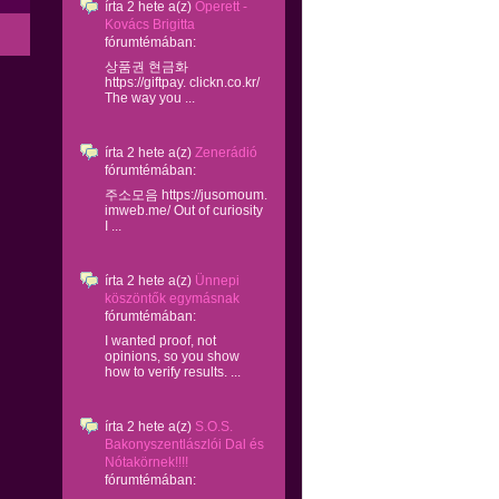
írta
2 hete
a(z)
Operett -
Kovács Brigitta
fórumtémában:
상품권 현금화
https://giftpay. clickn.co.kr/
The way you ...
írta
2 hete
a(z)
Zenerádió
fórumtémában:
주소모음 https://jusomoum.
imweb.me/ Out of curiosity
I ...
írta
2 hete
a(z)
Ünnepi
köszöntők egymásnak
fórumtémában:
I wanted proof, not
opinions, so you show
how to verify results. ...
írta
2 hete
a(z)
S.O.S.
Bakonyszentlászlói Dal és
Nótakörnek!!!!
fórumtémában: