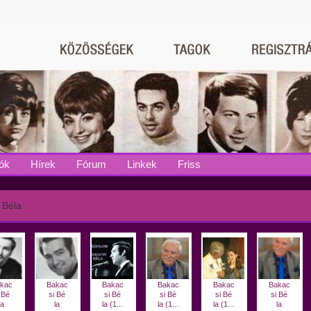
ók
Hírek
Fórum
Linkek
Friss
 Béla
kac
Bakac
Bakac
Bakac
Bakac
Bakac
 Bé
si Bé
si Bé
si Bé
si Bé
si Bé
la
la
la (1...
la (1...
la (1...
la