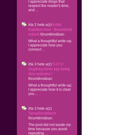
I appreciate blogs that
respect the reader's time,
and ...
írta
2 hete
a(z)
Kotta:
Kapitány Anni - Beszéljünk
másról
fórumtémában:
What a thoughtful write-up;
I appreciate how you
connect ...
írta
3 hete
a(z)
S.O.S !
Segítség kérés egy beteg
lány számára !
fórumtémában:
What a thoughtful write-up;
I appreciate how it is clear
you ...
írta
3 hete
a(z)
TarnaiRockBand
fórumtémában:
The post did not waste my
time because you avoid
repeating ...