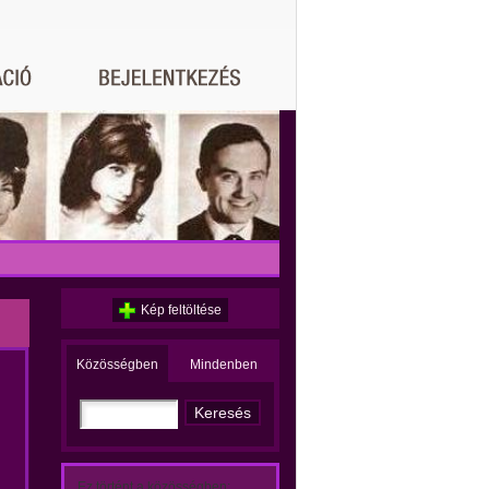
Kép feltöltése
Közösségben
Mindenben
Ez történt a közösségben: