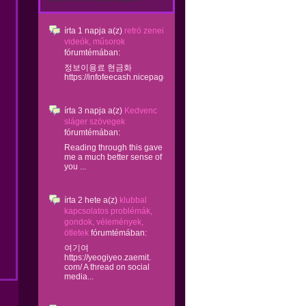
írta
1 napja
a(z)
retró zenei
videók, műsorok
fórumtémában:
정보이용료 현금화
https://infofeecash.nicepage...
írta
3 napja
a(z)
Kedvenc
sláger szövegek
fórumtémában:
Reading through this gave
me a much better sense of
you ...
írta
2 hete
a(z)
klubbal
kapcsolatos problémák,
gondok, vélemények,
ötletek
fórumtémában:
여기여
https://yeogiyeo.zaemit.
com/ A thread on social
media...