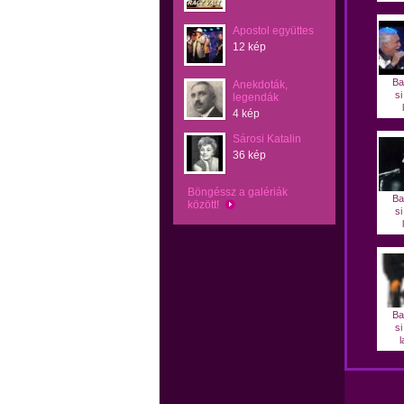
Apostol együttes
12 kép
Ba
Anekdoták,
si
legendák
4 kép
Sárosi Katalin
36 kép
Böngéssz a galériák
Ba
között!
si
Ba
si
l