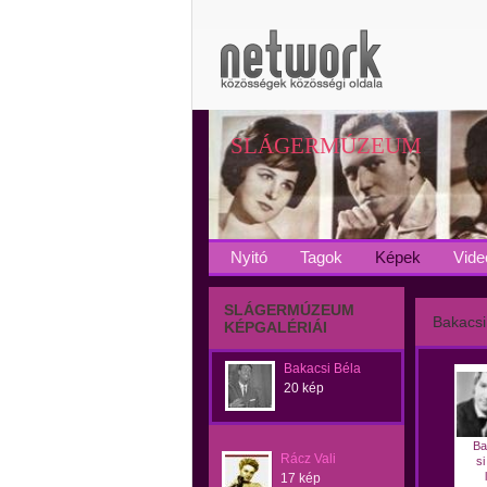
SLÁGERMÚZEUM
Nyitó
Tagok
Képek
Vide
SLÁGERMÚZEUM
Bakacsi
KÉPGALÉRIÁI
Bakacsi Béla
20 kép
Ba
Rácz Vali
si
17 kép