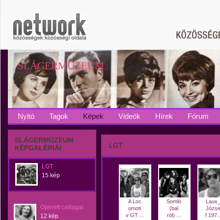
SLÁGERMÚZEUM
Nyitó
Tagok
Képek
Videók
Hírek
Fórum
SLÁGERMÚZEUM
LGT
KÉPGALÉRIÁI
LGT
15 kép
A Loc
Somló
Laux
Operett csillagai
omoti
(bal
Józs
v GT ...
ról) ...
f 197..
12 kép