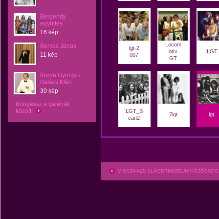
Bergendy
együttes
16 kép
Locom
Berkes János
lgt-2
otív
LGT
11 kép
007
GT
Korda György -
Balázs Klári
30 kép
Böngéssz a galériák
között!
LGT_S
7lgt
lgt.
can2
VISSZA A(Z) SLÁGERMÚZEUM KÖZÖSSÉG