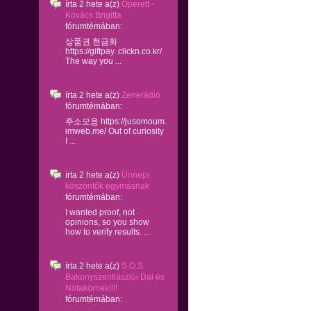
írta
2 hete
a(z)
Operett -
Kovács Brigitta
fórumtémában:
상품권 현금화
https://giftpay. clickn.co.kr/
The way you ...
írta
2 hete
a(z)
Zenerádió
fórumtémában:
주소모음 https://jusomoum.
imweb.me/ Out of curiosity
I ...
írta
2 hete
a(z)
Ünnepi
köszöntők egymásnak
fórumtémában:
I wanted proof, not
opinions, so you show
how to verify results. ...
írta
2 hete
a(z)
S.O.S.
Bakonyszentlászlói Dal és
Nótakörnek!!!!
fórumtémában: