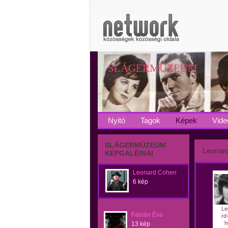
SLÁGERMÚZEUM
Nyitó
Tagok
Képek
Vide
SLÁGERMÚZEUM
Leonar
KÉPGALÉRIÁI
Leonard Cohen
6 kép
Le
Fábián Éva
rd
h
13 kép