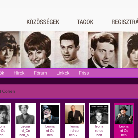
ók
Hírek
Fórum
Linkek
Friss
d Cohen
ona
Leona
Leona
leona
leona
Leona
+Co
rd_Co
rd Co
rd-co
rd-co
rd Co
en
hen_b...
hen
hen-7...
hen
hen