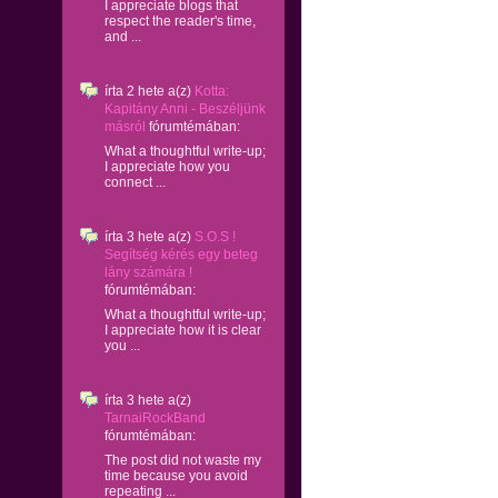
I appreciate blogs that
respect the reader's time,
and ...
írta
2 hete
a(z)
Kotta:
Kapitány Anni - Beszéljünk
másról
fórumtémában:
What a thoughtful write-up;
I appreciate how you
connect ...
írta
3 hete
a(z)
S.O.S !
Segítség kérés egy beteg
lány számára !
fórumtémában:
What a thoughtful write-up;
I appreciate how it is clear
you ...
írta
3 hete
a(z)
TarnaiRockBand
fórumtémában:
The post did not waste my
time because you avoid
repeating ...