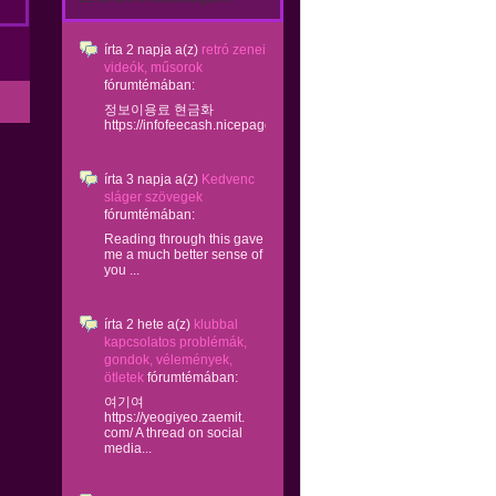
írta
2 napja
a(z)
retró zenei
videók, műsorok
fórumtémában:
정보이용료 현금화
https://infofeecash.nicepage...
írta
3 napja
a(z)
Kedvenc
sláger szövegek
fórumtémában:
Reading through this gave
me a much better sense of
you ...
írta
2 hete
a(z)
klubbal
kapcsolatos problémák,
gondok, vélemények,
ötletek
fórumtémában:
여기여
https://yeogiyeo.zaemit.
com/ A thread on social
media...