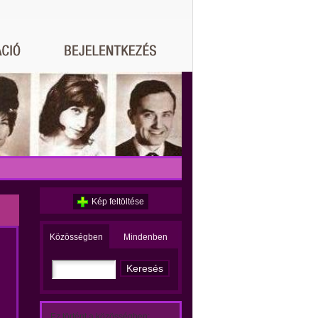
Kép feltöltése
Közösségben
Mindenben
Ez történt a közösségben: