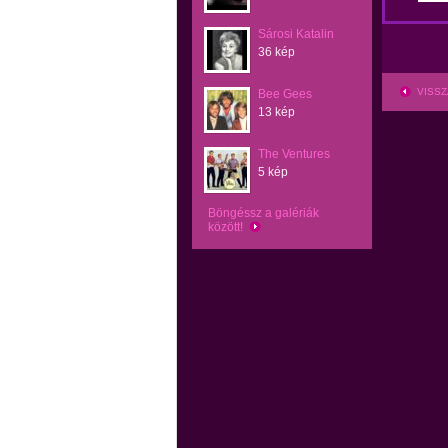
Sárosi Katalin
36 kép
VISSZ
Bee Gees
13 kép
The Ventures
5 kép
Böngéssz a galériák
között!