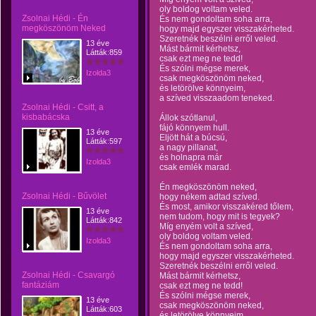
oly boldog voltam veled.
Zsolnai Hédi - Én
És nem gondoltam soha arra,
megköszönöm Neked
hogy majd egyszer visszakérheted.
Szeretnék beszélni erről veled.
13 éve
Mást bármit kérhetsz,
Látták:859
csak ezt meg ne tedd!
És szólni mégse merek,
Izolda3
csak megköszönöm neked,
és letörölve könnyeim,
a szíved visszaadom teneked.
Zsolnai Hédi - Csitt, a
kisbabácska
Állok szótlanul,
fájó könnyem hull.
13 éve
Eljött hát a búcsú,
Látták:597
a nagy pillanat,
és holnapra már
Izolda3
csak emlék marad.
Én megköszönöm neked,
Zsolnai Hédi - Bűvölet
hogy nékem adtad szíved.
És most, amikor visszakéred tőlem,
13 éve
nem tudom, hogy mit is tegyek?
Látták:842
Míg enyém volt a szíved,
oly boldog voltam veled.
Izolda3
És nem gondoltam soha arra,
hogy majd egyszer visszakérheted.
Szeretnék beszélni erről veled.
Zsolnai Hédi - Csavargó
Mást bármit kérhetsz,
fantáziám
csak ezt meg ne tedd!
És szólni mégse merek,
13 éve
csak megköszönöm neked,
Látták:603
és letörölve könnyeim,