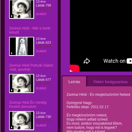
13 éve
Látták:799
Izolda3
Zsolnai Hédi - Már a lomb
lehullt
13 éve
Látták:623
Izolda3
Zsolnai Hédi Putnoki Gábor
-Hát, sportolj!
13 éve
Látták:677
Leírás
Videó beágyazása
Izolda3
Zsolnai Hédi - Én megköszönöm Neked
Zsolnai Hédi Én mindig
Györgyné Nagy·
Pestről álmodom
Feltöltés ideje: 2011.02.17.
13 éve
Én megköszönöm neked,
Látták:730
hogy nékem adtad szíved.
És most, amikor visszakéred tőlem,
Izolda3
nem tudom, hogy mit is tegyek?
Míg enyém volt a szíved,