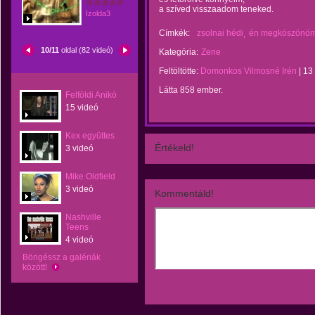
a szíved visszaadom teneked.
Izolda3
Címkék:
zsolnai hédi
én megköszönöm
10/11
oldal (82 videó)
Kategória:
Zene
Feltöltötte:
Domonkos Vilmosné Irén
|
13
Látta 858 ember.
Felföldi Anikó
15 videó
Kex együttes
Értékeld!
3 videó
Mike Oldfield
3 videó
Kommentáld!
Nashville
Teens
4 videó
Böngéssz a galériák
között!