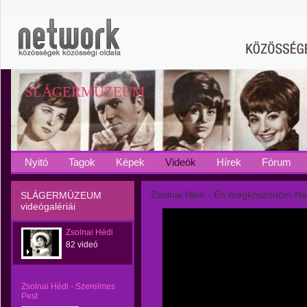
SLÁGERMÚZEUM
Nyitó
Tagok
Képek
Videók
Hírek
Fórum
Zsolnai Hédi - Én megköszönöm N
SLÁGERMÚZEUM
videógalériái
Zsolnai Hédi
82 videó
Zsolnai Hédi - Szerelmes
Pest