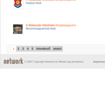
Halászi klub
A Nótasztár felvételei
(blogbejegyzés)
Mosonmagyaróvár klub
1
2
3
4
5
következő
utolsó
© 2007 Copyright Network.hu Minden jog fenntartva.
Impress