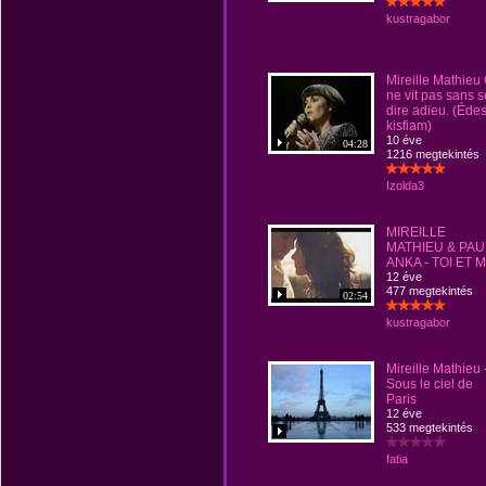
kustragabor
Mireille Mathieu
ne vit pas sans s
dire adieu. (Éde
kisfiam)
10 éve
04:28
1216 megtekintés
Izolda3
MIREILLE
MATHIEU & PAU
ANKA - TOI ET M
12 éve
477 megtekintés
02:54
kustragabor
Mireille Mathieu 
Sous le ciel de
Paris
12 éve
533 megtekintés
fatia