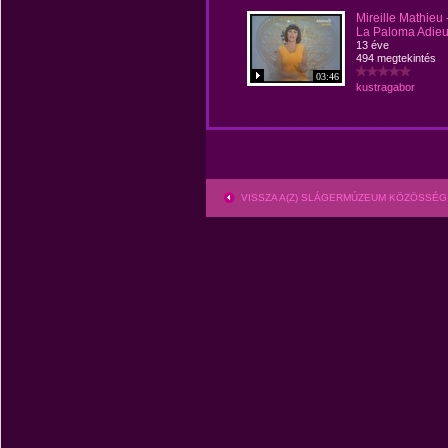
Mireille Mathieu 
La Paloma Adie
13 éve
494 megtekintés
03:46
kustragabor
VISSZA A(Z) SLÁGERMÚZEUM KÖZÖSSÉG