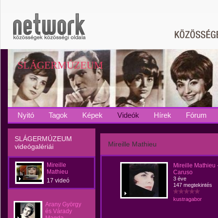
SLÁGERMÚZEUM
Nyitó
Tagok
Képek
Videók
Hírek
Fórum
SLÁGERMÚZEUM
Mireille Mathieu
videógalériái
Mireille
Mireille Mathieu 
Mathieu
Caruso
3 éve
17 videó
147 megtekintés
kustragabor
Arany György
és Várady