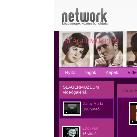
SLÁGERMÚZEUM
Nyitó
Tagok
Képek
Vide
SLÁGERMÚZEUM
Záray M
videógalériái
Záray Márta
190 videó
Edith Piaf
16 videó