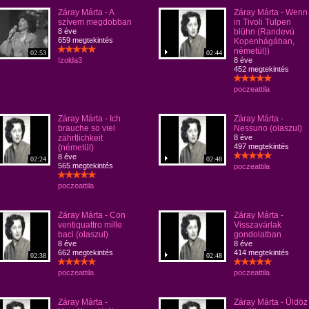
Záray Márta - A
Záray Márta - Wenn
szívem megdobban
in Tivoli Tulpen
8 éve
blühn (Randevú
659 megtekintés
Kopenhágában,
németül))
02:53
02:44
Izolda3
8 éve
452 megtekintés
poczeattila
Záray Márta - Ich
Záray Márta -
brauche so viel
Nessuno (olaszul)
zährtlichkeit
8 éve
497 megtekintés
(németül)
8 éve
02:24
02:48
565 megtekintés
poczeattila
poczeattila
Záray Márta - Con
Záray Márta -
ventiquattro mille
Visszavárlak
baci (olaszul)
gondolatban
8 éve
8 éve
662 megtekintés
414 megtekintés
02:38
02:48
poczeattila
poczeattila
Záray Márta -
Záray Márta - Üldöz