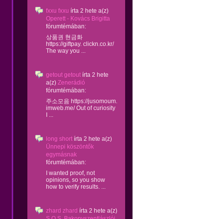
fxxu fxxu
írta
2 hete
a(z)
Operett - Kovács Brigitta
fórumtémában:
상품권 현금화
https://giftpay. clickn.co.kr/
The way you ...
getout getout
írta
2 hete
a(z)
Zenerádió
fórumtémában:
주소모음 https://jusomoum.
imweb.me/ Out of curiosity
I ...
long short
írta
2 hete
a(z)
Ünnepi köszöntők
egymásnak
fórumtémában:
I wanted proof, not
opinions, so you show
how to verify results. ...
zhard zhard
írta
2 hete
a(z)
S.O.S. Bakonyszentlászlói