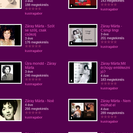
143 megtekintés
3 éve
188 megtekintés
kustragabor
kustragabor
Záray Márta - Szót
Záray Márta -
se szólj, csak
Csingi lingi
csókolj
3 éve
201 megtekintés
3 éve
176 megtekintés
kustragabor
kustragabor
Újra mondd - Záray
Záray Márta:Mit
Márta
ér,hogy emlékezni
3 éve
jó?
246 megtekintés
4 éve
183 megtekintés
kustragabor
kustragabor
Záray Márta - Noé
Záray Márta - Nem
4 éve
múlhat el
266 megtekintés
4 éve
289 megtekintés
kustragabor
kustragabor