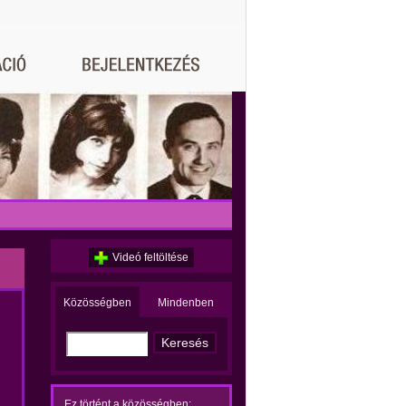
Videó feltöltése
Közösségben
Mindenben
Ez történt a közösségben: