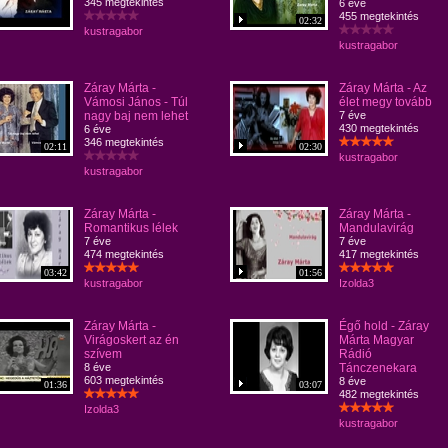
345 megtekintés
6 éve
455 megtekintés
02:32
kustragabor
kustragabor
Záray Márta -
Záray Márta - Az
Vámosi János - Túl
élet megy tovább
nagy baj nem lehet
7 éve
430 megtekintés
6 éve
346 megtekintés
02:11
02:30
kustragabor
kustragabor
Záray Márta -
Záray Márta -
Romantikus lélek
Mandulavirág
7 éve
7 éve
474 megtekintés
417 megtekintés
03:42
01:56
kustragabor
Izolda3
Záray Márta -
Égő hold - Záray
Virágoskert az én
Márta Magyar
szívem
Rádió
8 éve
Tánczenekara
603 megtekintés
8 éve
01:36
03:07
482 megtekintés
Izolda3
kustragabor