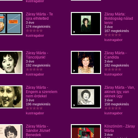
kustragabor
Záray Márta - Te
Záray Márta:
újra elhitetted
Boldogság nálad
3 éve
lenni
174 megtekintés
3 éve
167 megtekintés
kustragabor
kustragabor
Záray Márta -
Záray Márta -
Táncoljunk!
Candida
3 éve
3 éve
192 megtekintés
182 megtekintés
kustragabor
kustragabor
Záray Márta -
Záray Márta - Van,
Engem a szerelem
akinek így, van
nem érdekel
akinek úgy
3 éve
3 éve
196 megtekintés
158 megtekintés
kustragabor
kustragabor
Záray Márta -
Köszönöm - Záray
Sándor József
Márta
Benedek
3 éve