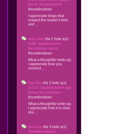
Dal és Nótakörnek!!!!
fórumtémában:
I appreciate blogs that
respect the reader's time,
and ...
long short
írta
2 hete
a(z)
Kotta: Kapitány Anni -
Beszéljünk másról
fórumtémában:
What a thoughtful write-up;
I appreciate how you
connect ...
fxxu fxxu
írta
3 hete
a(z)
S.O.S ! Segítség kérés egy
beteg lány számára !
fórumtémában:
What a thoughtful write-up;
I appreciate how it is clear
you ...
fxxu fxxu
írta
3 hete
a(z)
TarnaiRockBand