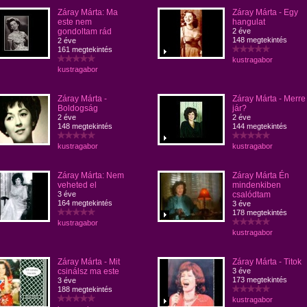
Záray Márta: Ma
Záray Márta - Egy
este nem
hangulat
gondoltam rád
2 éve
148 megtekintés
2 éve
161 megtekintés
kustragabor
kustragabor
Záray Márta -
Záray Márta - Merre
Boldogság
jár?
2 éve
2 éve
148 megtekintés
144 megtekintés
kustragabor
kustragabor
Záray Márta: Nem
Záray Márta Én
veheted el
mindenkiben
3 éve
csalódtam
164 megtekintés
3 éve
178 megtekintés
kustragabor
kustragabor
Záray Márta - Mit
Záray Márta - Titok
csinálsz ma este
3 éve
173 megtekintés
3 éve
188 megtekintés
kustragabor