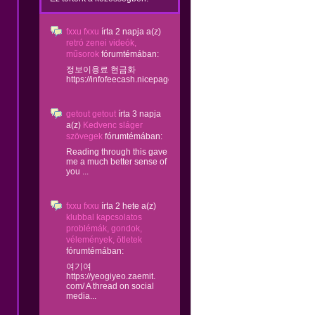
fxxu fxxu
írta
2 napja
a(z)
retró zenei videók,
műsorok
fórumtémában:
정보이용료 현금화
https://infofeecash.nicepage...
getout getout
írta
3 napja
a(z)
Kedvenc sláger
szövegek
fórumtémában:
Reading through this gave
me a much better sense of
you ...
fxxu fxxu
írta
2 hete
a(z)
klubbal kapcsolatos
problémák, gondok,
vélemények, ötletek
fórumtémában:
여기여
https://yeogiyeo.zaemit.
com/ A thread on social
media...