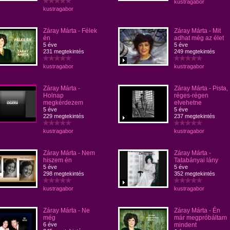
kustragabor
kustragabor
Záray Márta - Félek
Záray Márta - Mit
én
adhat még az élet
5 éve
5 éve
231 megtekintés
249 megtekintés
kustragabor
kustragabor
Záray Márta -
Záray Márta - Pista,
Holnap
réges-régen
megkérdezem
elvehetne
5 éve
5 éve
229 megtekintés
237 megtekintés
kustragabor
kustragabor
Záray Márta - Nem
Záray Márta -
hiszem én
Tatabányai lány
5 éve
5 éve
298 megtekintés
352 megtekintés
kustragabor
kustragabor
Záray Márta - Ne
Záray Márta - Én
még
már megpróbáltam
6 éve
mindent