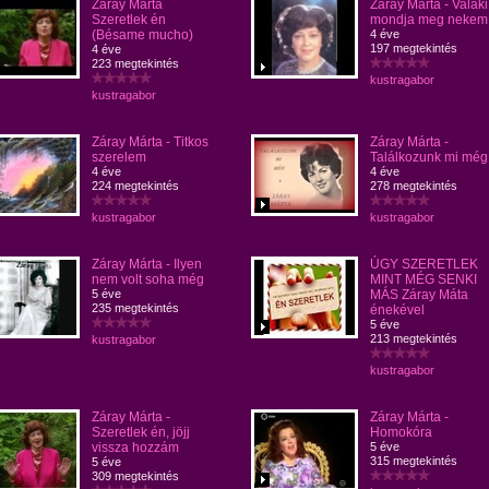
Záray Márta
Záray Márta - Valaki
Szeretlek én
mondja meg nekem
(Bésame mucho)
4 éve
197 megtekintés
4 éve
223 megtekintés
kustragabor
kustragabor
Záray Márta - Titkos
Záray Márta -
szerelem
Találkozunk mi még
4 éve
4 éve
224 megtekintés
278 megtekintés
kustragabor
kustragabor
Záray Márta - Ilyen
ÚGY SZERETLEK
nem volt soha még
MINT MÉG SENKI
5 éve
MÁS Záray Máta
235 megtekintés
énekével
5 éve
213 megtekintés
kustragabor
kustragabor
Záray Márta -
Záray Márta -
Szeretlek én, jöjj
Homokóra
vissza hozzám
5 éve
315 megtekintés
5 éve
309 megtekintés