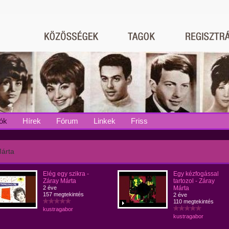
ók
Hírek
Fórum
Linkek
Friss
árta
Elég egy szikra -
Egy kézfogással
Záray Márta
tartozol - Záray
2 éve
Márta
157 megtekintés
2 éve
110 megtekintés
kustragabor
kustragabor