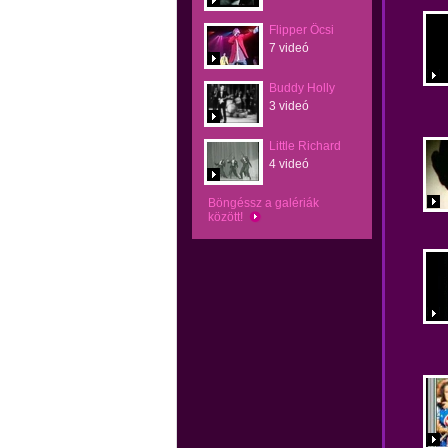
Flipper Öcsi
7 videó
Buddy Holly
3 videó
Little Richard
4 videó
Böngéssz a galériák
között!