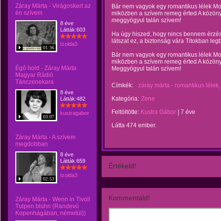
Záray Márta - Virágoskert az
Bár nem vagyok egy romantikus lélek Mo
én szívem
miközben a szívem remeg érted A közöny 
meggyógyul talán szívem!
8 éve
Látták:603
Ha úgy hiszed, hogy nincs bennem érzé
látszat ez, a biztonság vára Titokban leg
Izolda3
01:36
Bár nem vagyok egy romantikus lélek Mo
miközben a szívem remeg érted A közöny 
Égő hold - Záray Márta
Meggyógyul talán szívem!
Magyar Rádió
Tánczenekara
Címkék:
záray márta - romantikus lélek
8 éve
Kategória:
Zene
Látták:482
Feltöltötte:
Kustra Gábor
|
7 éve
kustragabor
03:07
Látta 474 ember.
Záray Márta - A szívem
megdobban
8 éve
Látták:659
Értékeld!
Izolda3
02:53
Kommentáld!
Záray Márta - Wenn in Tivoli
Tulpen blühn (Randevú
Kopenhágában, németül))