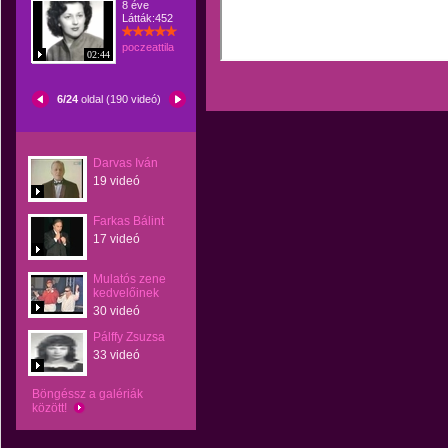
8 éve
Látták:452
poczeattila
02:44
6/24
oldal (190 videó)
Darvas Iván
19 videó
Farkas Bálint
17 videó
Mulatós zene
kedvelőinek
30 videó
Pálffy Zsuzsa
33 videó
Böngéssz a galériák
között!