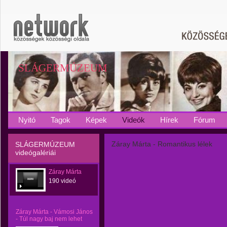
SLÁGERMÚZEUM
Nyitó
Tagok
Képek
Videók
Hírek
Fórum
Záray Márta - Romantikus lélek
SLÁGERMÚZEUM
videógalériái
Záray Márta
190 videó
Záray Márta - Vámosi János
- Túl nagy baj nem lehet