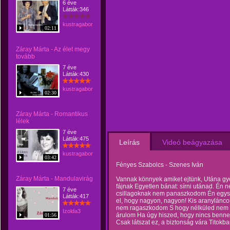
6 éve
Látták:346
kustragabor
02:11
Záray Márta - Az élet megy
tovább
7 éve
Látták:430
kustragabor
02:30
Záray Márta - Romantikus
lélek
7 éve
Látták:475
Leírás
Videó beágyazása
kustragabor
03:42
Fényes Szabolcs - Szenes Iván
Záray Márta - Mandulavirág
Vannak könnyek amiket ejtünk, Utána gy
fájnak Egyetlen bánat: sírni utánad. Én 
7 éve
csillagoknak nem panaszkodom Én egysz
Látták:417
el, hogy nagyon, nagyon! Kis aranylán
nem ragaszkodom S hogy nélküled nem él
Izolda3
árulom Ha úgy hiszed, hogy nincs benn
01:56
Csak látszat ez, a biztonság vára Titokb