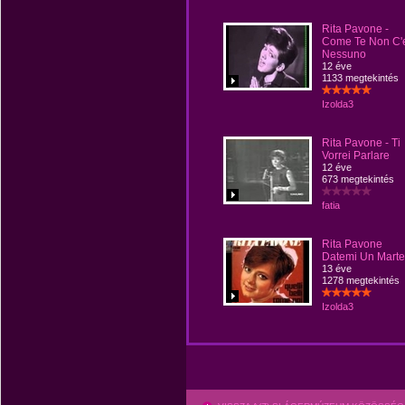
Rita Pavone -
Come Te Non C'e
Nessuno
12 éve
1133 megtekintés
Izolda3
Rita Pavone - Ti
Vorrei Parlare
12 éve
673 megtekintés
fatia
Rita Pavone
Datemi Un Marte
13 éve
1278 megtekintés
Izolda3