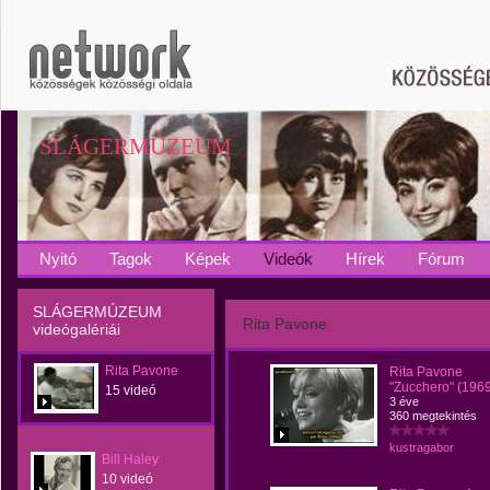
SLÁGERMÚZEUM
Nyitó
Tagok
Képek
Videók
Hírek
Fórum
SLÁGERMÚZEUM
Rita Pavone
videógalériái
Rita Pavone
Rita Pavone
"Zucchero" (196
15 videó
3 éve
360 megtekintés
kustragabor
Bill Haley
10 videó