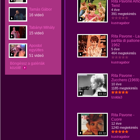
Rita Pavone Am
Twist
Tamás Gábor
4 éve
391 megtekintés
16 videó
kustragabor
Tabányi Mihály
15 videó
Rita Pavone - La
partita di pallone
1962
Apostol
5 éve
együttes
464 megtekintés
51 videó
kustragabor
Böngéssz a galériák
között!
Rita Pavone -
Zucchero (1969)
10 éve
1185 megtekintés
03:33
Izolda3
Rita Pavone -
Cuore
12 éve
1240 megtekintés
03:32
kustragabor