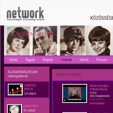
SLÁGERMÚZEUM
Nyitó
Tagok
Képek
Videók
Hírek
Fórum
SLÁGERMÚZEUM
V'MOTO-ROCK
videógalériái
V'MOTO-
Motor boogie -
ROCK
V'Moto-Rock
4 éve
14 videó
282 megtekintés
kustragabor
Gubik Mira
91 videó