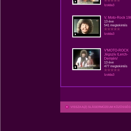
Izolda3
V, Moto-Rock 19
13 éve
541 megtekintés
Izolda3
V'MOTO-ROCK
Jégszív /Lerch-
Demjén/
13 éve
477 megtekintés
Izolda3
VISSZA A(Z) SLÁGERMÚZEUM KÖZÖSSÉG