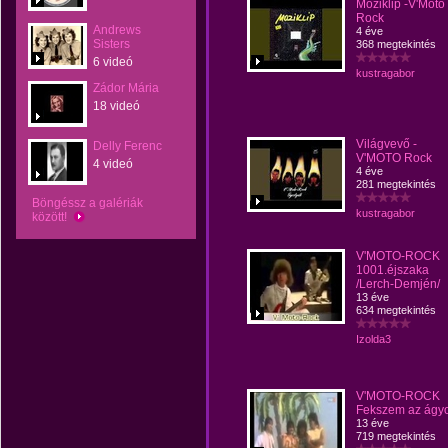
Moziklip -V'Moto
Rock
Andrews
4 éve
Sisters
368 megtekintés
6 videó
kustragabor
Zádor Mária
18 videó
Világvevő -
Delly Ferenc
V'MOTO Rock
4 videó
4 éve
281 megtekintés
Böngéssz a galériák
kustragabor
között!
V'MOTO-ROCK
1001.éjszaka
/Lerch-Demjén/
13 éve
634 megtekintés
Izolda3
V'MOTO-ROCK
Fekszem az ágy
13 éve
719 megtekintés