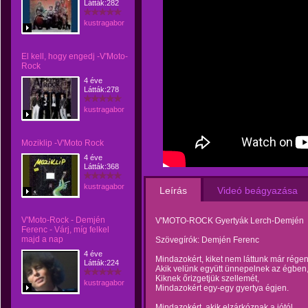
Látták:282
kustragabor
El kell, hogy engedj -V'Moto-
Rock
4 éve
Látták:278
kustragabor
Moziklip -V'Moto Rock
4 éve
Látták:368
kustragabor
Leírás
Videó beágyazása
V'Moto-Rock - Demjén
V'MOTO-ROCK Gyertyák Lerch-Demjén
Ferenc - Várj, míg felkel
majd a nap
Szövegírók: Demjén Ferenc
4 éve
Mindazokért, kiket nem láttunk már régen
Látták:224
Akik velünk együtt ünnepelnek az égben
Kiknek őrizgetjük szellemét,
kustragabor
Mindazokért egy-egy gyertya égjen.
Mindazokért, akik elzárkóznak a jótól,