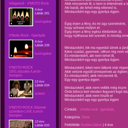
Világvevő - V'MOTO Rock
Akik nincsenek itt, s nem is értenének a 
Aki barát, de lehet még ellened is,
4 éve
Mindazokért egy-egy gyertya égjen.
Látták:281
kustragabor
Égig érjen a fény, és mi úgy szeretnénk,
hogy sohase múljon el.
Égig érjen a fény egész életünkön át,
V'Moto-Rock - Gyertyák
hogy nyithassa két szemét, ki mindig erre
4 éve
Látták:239
Mindazokért, kik ma egyedül ülnek a jár
Kikre család, gyermek, otthon rég nem vá
kustragabor
És mindenkiért, aki nem lehet itt,
Mindazokért egy-egy gyertya égjen.
V'MOTO-ROCK
Mindazokért, kiket nem láttunk már régen
1001.éjszaka /Lerch-
Akik velünk együtt ünnepelnek az égben
Demjén/
És mindazokért, akik nincsenek itt,
Egy-egy gyertya égjen.
13 éve
Látták:634
Mindazokért, akik nem vették még észre
Örök bilincs kell minden fegyvert fogó ké
Izolda3
Mindazokért, akik nem hiszik el
Mindazokért egy egy gyertya égjen
V'MOTO-ROCK Gépnek
Címkék:
v'moto-rock - gyertyák
születtem LIVE /Lerch-
Demjén/
Kategória:
Zene
13 éve
Feltöltötte:
Kustra Gábor
|
4 éve
Látták:633