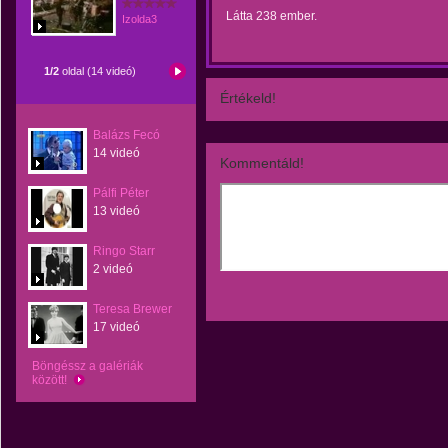
Látta 238 ember.
Izolda3
1/2
oldal (14 videó)
Értékeld!
Balázs Fecó
14 videó
Kommentáld!
Pálfi Péter
13 videó
Ringo Starr
2 videó
Teresa Brewer
17 videó
Böngéssz a galériák
között!