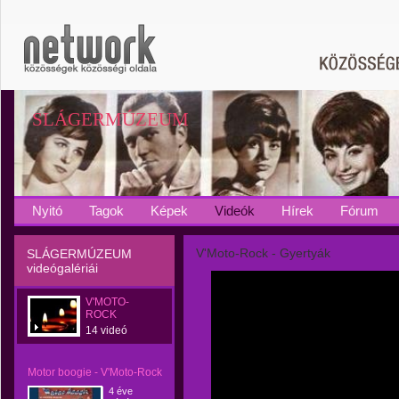
SLÁGERMÚZEUM
Nyitó
Tagok
Képek
Videók
Hírek
Fórum
V'Moto-Rock - Gyertyák
SLÁGERMÚZEUM
videógalériái
V'MOTO-
ROCK
14 videó
Motor boogie - V'Moto-Rock
4 éve