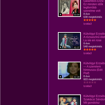
Galambos Erzsi 
Ez minden idők
legforróbb
szerelme volt
8 éve
03:04
638 megtekintés
Izolda3
Kútvölgyi Erzsébe
A rózsaszínű élet
La vie en rose
8 éve
548 megtekintés
02:37
Izolda3
Kútvölgyi Erzséb
— A szerelem
himnusza (Edit
Piaf)
8 éve
02:49
603 megtekintés
Izolda3
Kútvölgyi Erzsébe
Szakácsi Sándor
Mit gondolsz