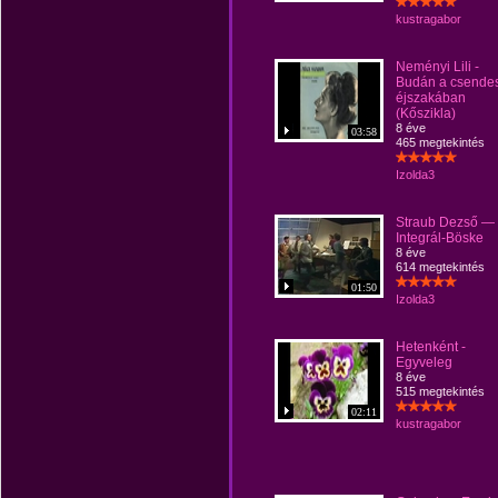
kustragabor
Neményi Lili -
Budán a csende
éjszakában
(Kőszikla)
8 éve
03:58
465 megtekintés
Izolda3
Straub Dezső —
Integrál-Böske
8 éve
614 megtekintés
01:50
Izolda3
Hetenként -
Egyveleg
8 éve
515 megtekintés
02:11
kustragabor