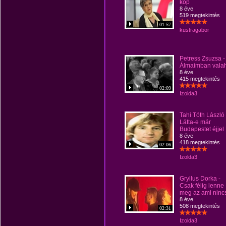
kop
8 éve
519 megtekintés
01:57
kustragabor
Petress Zsuzsa -
Álmaimban vala
8 éve
415 megtekintés
02:09
Izolda3
Tahi Tóth László 
Látta-e már
Budapestet éjjel
8 éve
418 megtekintés
02:06
Izolda3
Gryllus Dorka -
Csak félig lenne
meg az ami ninc
8 éve
508 megtekintés
02:31
Izolda3