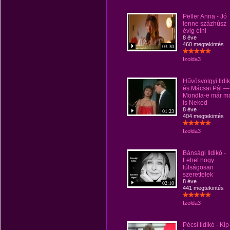
Peller Anna - Jó
lenne százhúsz
évig élni
8 éve
460 megtekintés
03:30
Izolda3
Hűvösvölgyi Ildi
és Mácsai Pál —
Mondta-e már m
is Neked
8 éve
01:23
404 megtekintés
Izolda3
Bánsági Ildikó -
Lehet hogy
túlságosan
szerettelek
8 éve
02:10
441 megtekintés
Izolda3
Pécsi Ildikó - Kip