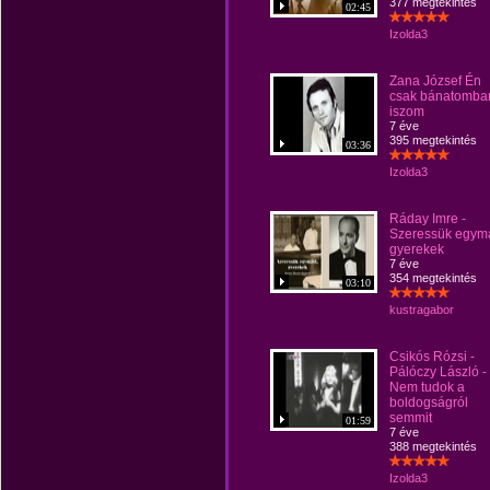
377 megtekintés
02:45
Izolda3
Zana József Én
csak bánatomba
iszom
7 éve
395 megtekintés
03:36
Izolda3
Ráday Imre -
Szeressük egym
gyerekek
7 éve
354 megtekintés
03:10
kustragabor
Csikós Rózsi -
Pálóczy László -
Nem tudok a
boldogságról
semmit
01:59
7 éve
388 megtekintés
Izolda3