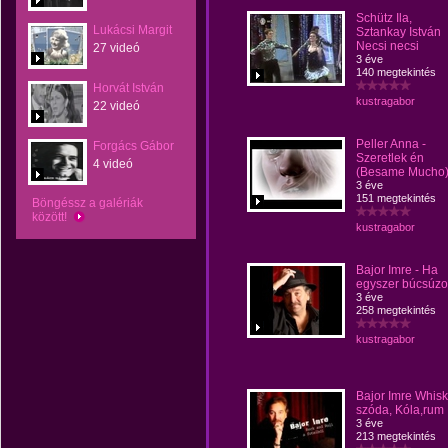
Schütz Ila,
Lukácsi Margit
Sztankay István
Necsi necsi
27 videó
3 éve
140 megtekintés
Horvát István
kustragabor
22 videó
Peller Anna -
Forgács Gábor
Szeretlek én
4 videó
(Besame Mucho
3 éve
151 megtekintés
Böngéssz a galériák
között!
kustragabor
Bajor Imre - Ha
egyszer búcsúz
3 éve
258 megtekintés
kustragabor
Bajor Imre Whisk
szóda, Kóla,rum
3 éve
213 megtekintés