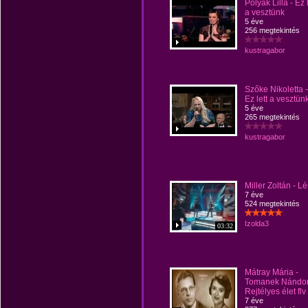
Polyák Lilla - Ez l
a vesztünk
5 éve
256 megtekintés
kustragabor
Szőke Nikoletta -
Ez lett a vesztün
5 éve
265 megtekintés
kustragabor
Miller Zoltán - L
7 éve
524 megtekintés
Izolda3
03:32
Mátray Mária -
Tomanek Nándor
Rejtélyes élet flv
7 éve