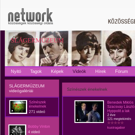
SLÁGERMÚZEUM
Nyitó
Tagok
Képek
Videók
Hírek
Fórum
SLÁGERMÚZEUM
Színészek énekelnek
videógalériái
Színészek
Benedek Miklós
énekelnek
Szacsvay László
Hyppolit a lak
271 videó
2 éve
121 megtekintés
Bobby Vinton
kustragabor
4 videó