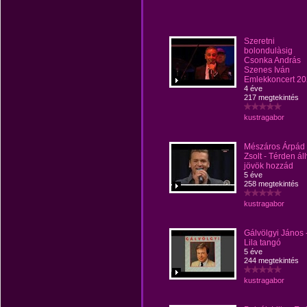
Szeretni
bolondulàsig
Csonka András
Szenes Iván
Emlekkoncert 2
4 éve
217 megtekintés
kustragabor
Mészáros Árpád
Zsolt - Térden ál
jövök hozzád
5 éve
258 megtekintés
kustragabor
Gálvölgyi János 
Lila tangó
5 éve
244 megtekintés
kustragabor