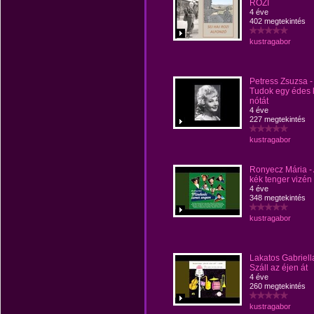
ROZI
4 éve
402 megtekintés
kustragabor
Petress Zsuzsa -
Tudok egy édes 
nótát
4 éve
227 megtekintés
kustragabor
Ronyecz Mária -
kék tenger vizén
4 éve
348 megtekintés
kustragabor
Lakatos Gabriell
Száll az éjen át
4 éve
260 megtekintés
kustragabor