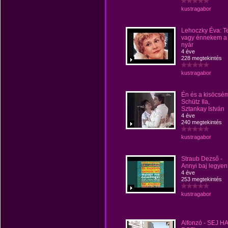
kustragabor
Lehoczky Éva: T
vagy énnekem a
nyár
4 éve
228 megtekintés
kustragabor
Én és a kisöcsé
Schütz Ila,
Sztankay István
4 éve
240 megtekintés
kustragabor
Straub Dezső -
Annyi baj legyen
4 éve
253 megtekintés
kustragabor
Alfonzó - SEJ H