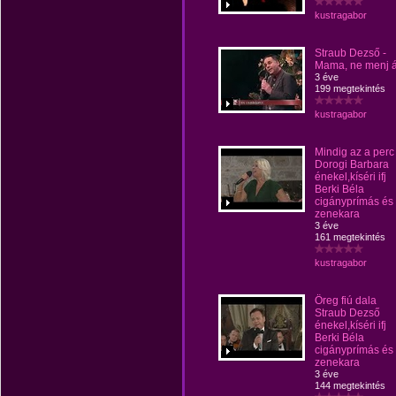
kustragabor
Straub Dezső -
Mama, ne menj á
3 éve
199 megtekintés
kustragabor
Mindig az a perc
Dorogi Barbara
énekel,kíséri ifj
Berki Béla
cigányprímás és
zenekara
3 éve
161 megtekintés
kustragabor
Öreg fiú dala
Straub Dezső
énekel,kíséri ifj
Berki Béla
cigányprímás és
zenekara
3 éve
144 megtekintés