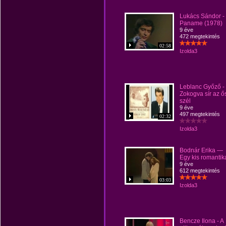
Lukács Sándor -
Paname (1978)
9 éve
472 megtekintés
02:58
Izolda3
Leblanc Győző -
Zokogva sír az ő
szél
9 éve
497 megtekintés
02:32
Izolda3
Bodnár Erika —
Egy kis romantik
9 éve
612 megtekintés
03:03
Izolda3
Bencze Ilona - A