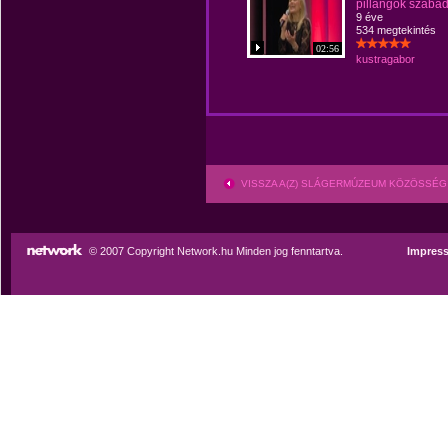
pillangók szaba
9 éve
534 megtekintés
02:56
kustragabor
VISSZA A(Z) SLÁGERMÚZEUM KÖZÖSSÉG
© 2007 Copyright Network.hu Minden jog fenntartva.
Impres