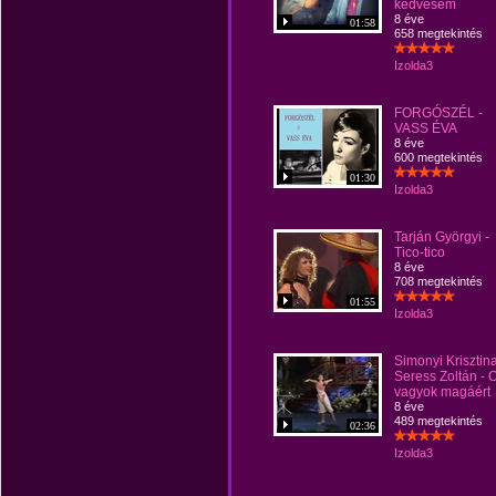
kedvesem
8 éve
01:58
658 megtekintés
Izolda3
FORGÓSZÉL -
VASS ÉVA
8 éve
600 megtekintés
01:30
Izolda3
Tarján Györgyi -
Tico-tico
8 éve
708 megtekintés
01:55
Izolda3
Simonyi Krisztin
Seress Zoltán - 
vagyok magáért
8 éve
489 megtekintés
02:36
Izolda3