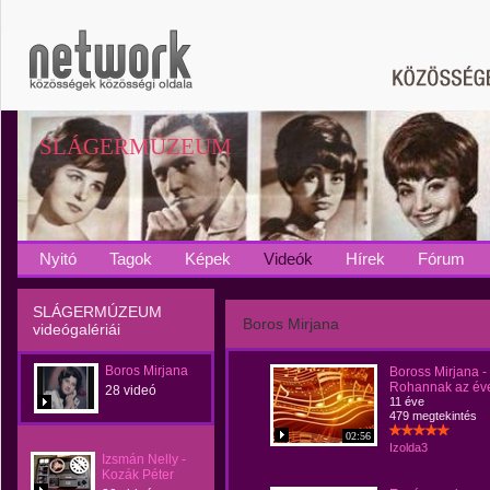
SLÁGERMÚZEUM
Nyitó
Tagok
Képek
Videók
Hírek
Fórum
SLÁGERMÚZEUM
Boros Mirjana
videógalériái
Boros Mirjana
Boross Mirjana -
Rohannak az év
28 videó
11 éve
479 megtekintés
02:56
Izolda3
Izsmán Nelly -
Kozák Péter