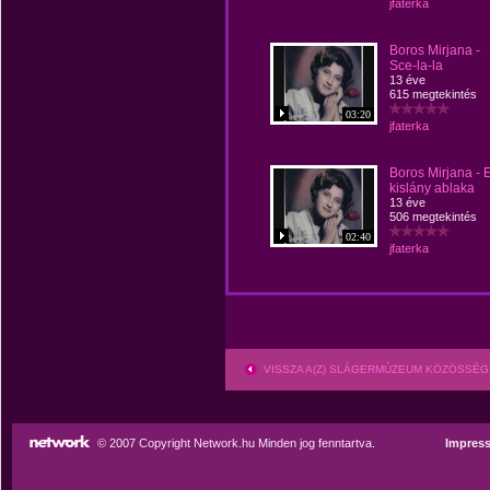
jfaterka
Boros Mirjana -
Sce-la-la
13 éve
615 megtekintés
03:20
jfaterka
Boros Mirjana - 
kislány ablaka
13 éve
506 megtekintés
02:40
jfaterka
VISSZA A(Z) SLÁGERMÚZEUM KÖZÖSSÉG
© 2007 Copyright Network.hu Minden jog fenntartva.
Impres