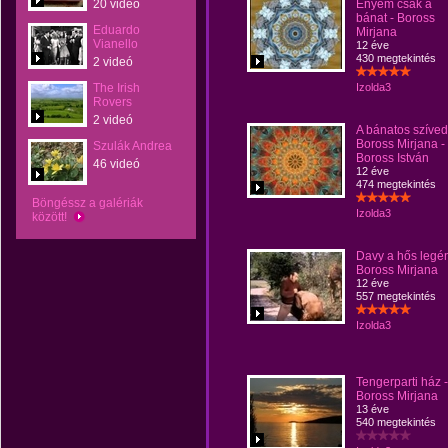
20 videó
Enyém csak a
bánat - Boross
Eduardo
Mirjana
Vianello
12 éve
430 megtekintés
2 videó
The Irish
Izolda3
Rovers
2 videó
A bánatos szíved
Boross Mirjana -
Szulák Andrea
Boross István
46 videó
12 éve
474 megtekintés
Böngéssz a galériák
Izolda3
között!
Davy a hős legén
Boross Mirjana
12 éve
557 megtekintés
Izolda3
Tengerparti ház -
Boross Mirjana
13 éve
540 megtekintés