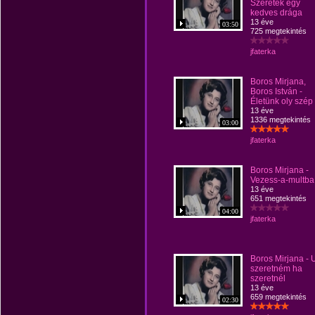
Szeretek egy
kedves drága
13 éve
03:50
725 megtekintés
jfaterka
Boros Mirjana,
Boros István -
Életünk oly szép
13 éve
1336 megtekintés
03:00
jfaterka
Boros Mirjana -
Vezess-a-multba
13 éve
651 megtekintés
04:00
jfaterka
Boros Mirjana - 
szeretném ha
szeretnél
13 éve
659 megtekintés
02:30