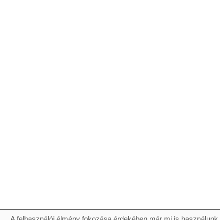
A felhasználói élmény fokozása érdekében már mi is használunk 