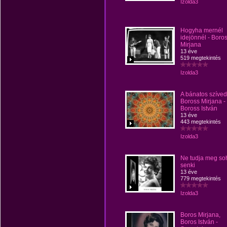
Izolda3
Hogyha mernél
idejönnél - Boro
Mirjana
13 éve
519 megtekintés
Izolda3
A bánatos szíved
Boross Mirjana -
Boross István
13 éve
443 megtekintés
Izolda3
Ne tudja meg so
senki
13 éve
779 megtekintés
Izolda3
Boros Mirjana,
Boros István -