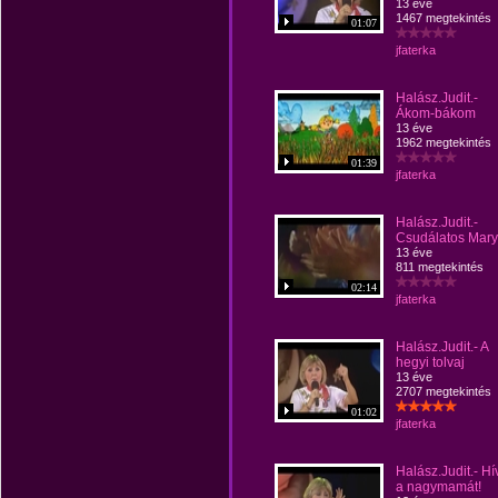
13 éve
1467 megtekintés
01:07
jfaterka
Halász.Judit.-
Ákom-bákom
13 éve
1962 megtekintés
01:39
jfaterka
Halász.Judit.-
Csudálatos Mary
13 éve
811 megtekintés
02:14
jfaterka
Halász.Judit.- A
hegyi tolvaj
13 éve
2707 megtekintés
01:02
jfaterka
Halász.Judit.- Hí
a nagymamát!