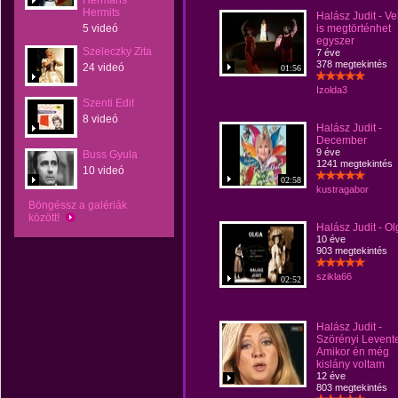
Hermans
Hermits
Halász Judit - Ve
5 videó
is megtörténhet
egyszer
Szeleczky Zita
7 éve
378 megtekintés
24 videó
01:56
Izolda3
Szenti Edit
8 videó
Halász Judit -
December
9 éve
Buss Gyula
1241 megtekintés
10 videó
02:58
kustragabor
Böngéssz a galériák
között!
Halász Judit - O
10 éve
903 megtekintés
szikla66
02:52
Halász Judit -
Szörényi Levente
Amikor én még
kislány voltam
12 éve
803 megtekintés