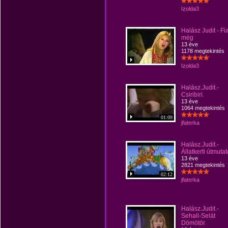
Izolda3
Halász Judit - Fia
még
13 éve
1178 megtekintés
Izolda3
Halász.Judit.-
Csiribiri.
13 éve
1064 megtekintés
01:09
jfaterka
Halász.Judit.-
Állatkerti útmutat
13 éve
2821 megtekintés
02:12
jfaterka
Halász.Judit.-
Sehall-Selát
Dömötör