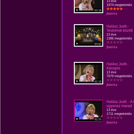
13 éve
1974 megtekintés
03:18
jfaterka
Halász.Judit.-
Testvérek között
13 éve
1386 megtekintés
03:02
jfaterka
Halász.Judit.-
Károgós
13 éve
7079 megtekintés
02:19
jfaterka
Halász.Judit. - A 
ugyanaz marad
13 éve
1711 megtekintés
02:55
jfaterka