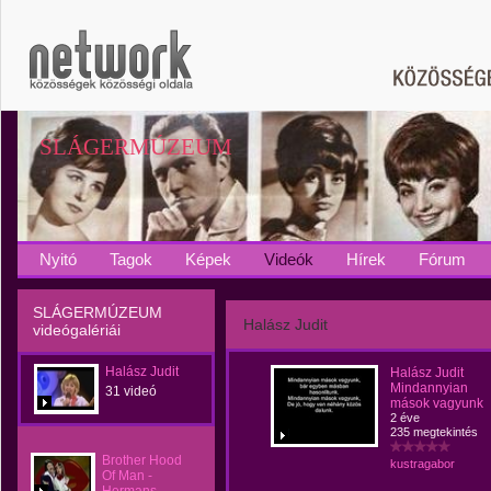
SLÁGERMÚZEUM
Nyitó
Tagok
Képek
Videók
Hírek
Fórum
SLÁGERMÚZEUM
Halász Judit
videógalériái
Halász Judit
Halász Judit
Mindannyian
31 videó
mások vagyunk
2 éve
235 megtekintés
Brother Hood
kustragabor
Of Man -