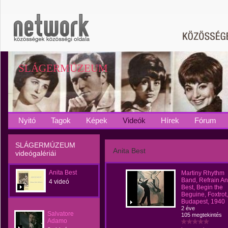
SLÁGERMÚZEUM
Nyitó
Tagok
Képek
Videók
Hírek
Fórum
SLÁGERMÚZEUM
Anita Best
videógalériái
Anita Best
Martiny Rhythm
Band, Refrain An
4 videó
Best, Begin the
Beguine, Foxtrot,
Budapest, 1940
2 éve
Salvatore
105 megtekintés
Adamo