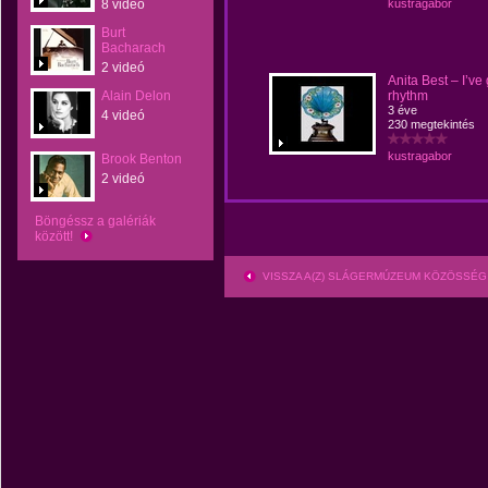
8 videó
kustragabor
Burt
Bacharach
2 videó
Anita Best – I’ve 
Alain Delon
rhythm
3 éve
4 videó
230 megtekintés
kustragabor
Brook Benton
2 videó
Böngéssz a galériák
között!
VISSZA A(Z) SLÁGERMÚZEUM KÖZÖSSÉG