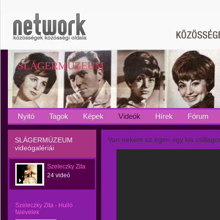
SLÁGERMÚZEUM
Nyitó
Tagok
Képek
Videók
Hírek
Fórum
Van nekem az égen egy kis csillago
SLÁGERMÚZEUM
videógalériái
Szeleczky Zita
24 videó
Szeleczky Zita - Hulló
falevelek