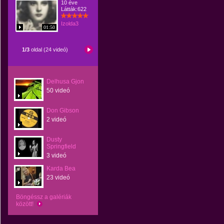
10 éve
Látták:622
Izolda3
01:50
1/3
oldal (24 videó)
Delhusa Gjon
50 videó
Don Gibson
2 videó
Dusty
Springfield
3 videó
Karda Bea
23 videó
Böngéssz a galériák
között!