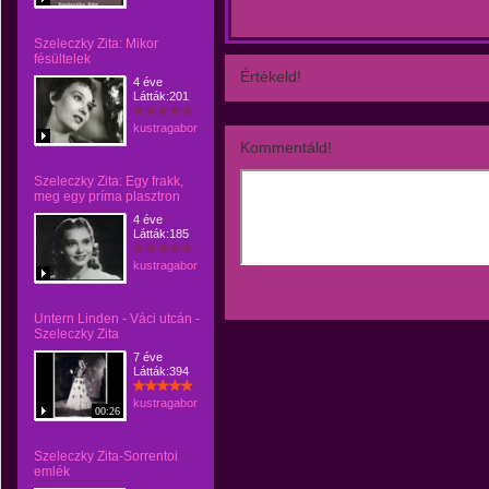
Szeleczky Zita: Mikor
fésültelek
Értékeld!
4 éve
Látták:201
kustragabor
Kommentáld!
Szeleczky Zita: Egy frakk,
meg egy príma plasztron
4 éve
Látták:185
kustragabor
Untern Linden - Váci utcán -
Szeleczky Zita
7 éve
Látták:394
kustragabor
00:26
Szeleczky Zita-Sorrentoi
emlék