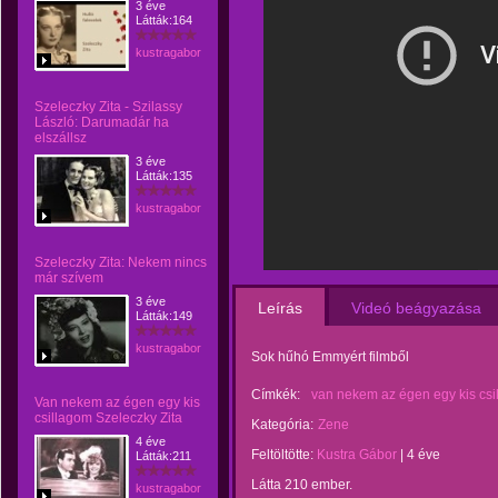
3 éve
Látták:164
kustragabor
Szeleczky Zita - Szilassy
László: Darumadár ha
elszállsz
3 éve
Látták:135
kustragabor
Szeleczky Zita: Nekem nincs
már szívem
3 éve
Leírás
Videó beágyazása
Látták:149
kustragabor
Sok hűhó Emmyért filmből
Címkék:
van nekem az égen egy kis csi
Van nekem az égen egy kis
csillagom Szeleczky Zita
Kategória:
Zene
4 éve
Feltöltötte:
Kustra Gábor
|
4 éve
Látták:211
Látta 210 ember.
kustragabor