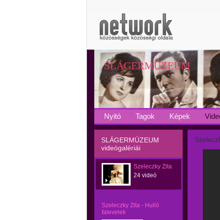
SLÁGERMÚZEUM
Nyitó
Tagok
Képek
Vide
Szeleczk
SLÁGERMÚZEUM
videógalériái
Szeleczky Zita
24 videó
Szeleczky Zita - Hulló
falevelek