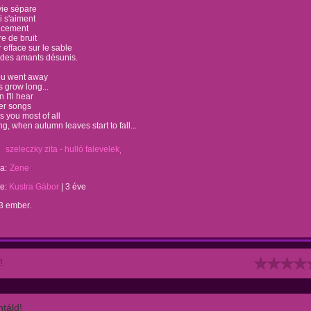
vie sépare
 s'aiment
ucement
re de bruit
r efface sur le sable
 des amants désunis.
ou went away
 grow long...
 I'll hear
er songs
ss you most of all
ng, when autumn leaves start to fall...
szeleczky zita - hulló falevelek
a:
Zene
te:
Kustra Gábor
|
3 éve
3 ember.
!
táld!