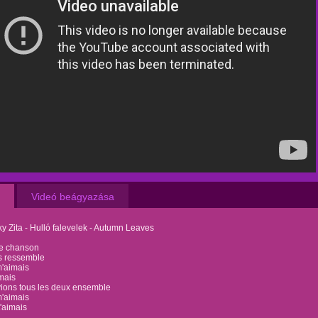
Videó beágyazása
y Zita - Hulló falevelek - Autumn Leaves
ne chanson
s ressemble
m'aimais
imais
vions tous les deux ensemble
m'aimais
t'aimais