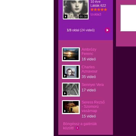
10 éve
Látták:622
Izolda3
01:50
1/3
oldal (24 videó)
Ambrózy
Ferenc
16 videó
Charles
Aznavour
35 videó
Sennyei Vera
17 videó
Seress Rezső
- Szomorú
vasárnap
15 videó
Böngéssz a galériák
között!