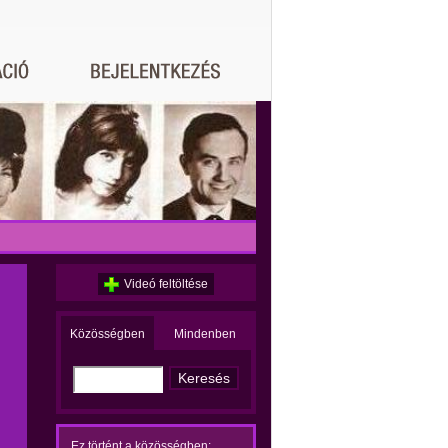
Videó feltöltése
Közösségben
Mindenben
Ez történt a közösségben: