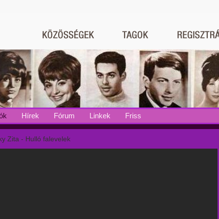
ók
Hírek
Fórum
Linkek
Friss
y Zita - Hulló falevelek