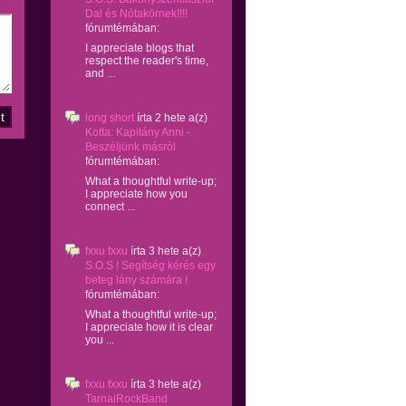
Dal és Nótakörnek!!!!
fórumtémában:
I appreciate blogs that
respect the reader's time,
and ...
long short
írta
2 hete
a(z)
Kotta: Kapitány Anni -
Beszéljünk másról
fórumtémában:
What a thoughtful write-up;
I appreciate how you
connect ...
fxxu fxxu
írta
3 hete
a(z)
S.O.S ! Segítség kérés egy
beteg lány számára !
fórumtémában:
What a thoughtful write-up;
I appreciate how it is clear
you ...
fxxu fxxu
írta
3 hete
a(z)
TarnaiRockBand