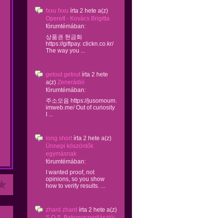
fxxu fxxu
írta
2 hete
a(z)
Operett - Kovács Brigitta
fórumtémában:
상품권 현금화
https://giftpay. clickn.co.kr/
The way you ...
getout getout
írta
2 hete
a(z)
Zenerádió
fórumtémában:
주소모음 https://jusomoum.
imweb.me/ Out of curiosity
I ...
long short
írta
2 hete
a(z)
Ünnepi köszöntők
egymásnak
fórumtémában:
I wanted proof, not
opinions, so you show
how to verify results. ...
zhard zhard
írta
2 hete
a(z)
S.O.S. Bakonyszentlászlói