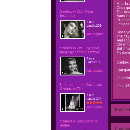
Mais la 
Ceux qui
Szeleczky Zita: Mikor
Tout do
fésültelek
Sans fai
Et la me
4 éve
Les pas
Látták:201
Since y
kustragabor
The days
And soon
Old wint
Szeleczky Zita: Egy frakk,
But I mi
meg egy príma plasztron
My darli
4 éve
Látták:185
Címkék:
Kategóri
kustragabor
Feltöltöt
Untern Linden - Váci utcán -
Látta 16
Szeleczky Zita
7 éve
Látták:394
kustragabor
Értékeld
00:26
Szeleczky Zita-Sorrentoi
emlék
Kommen