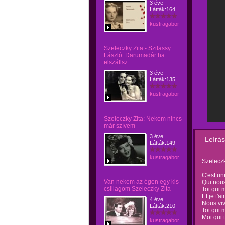
3 éve
Látták:164
kustragabor
Szeleczky Zita - Szilassy
László: Darumadár ha
elszállsz
3 éve
Látták:135
kustragabor
Szeleczky Zita: Nekem nincs
már szívem
3 éve
Leírás
Látták:149
kustragabor
Szeleczk
C'est u
Van nekem az égen egy kis
Qui nou
csillagom Szeleczky Zita
Toi qui 
Et je t'a
4 éve
Nous vi
Látták:210
Toi qui 
Moi qui 
kustragabor