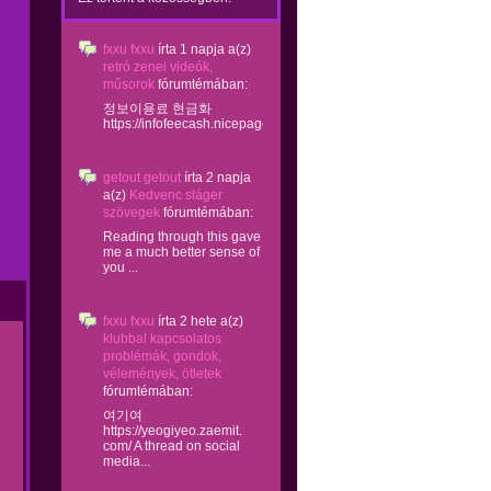
fxxu fxxu
írta
1 napja
a(z)
retró zenei videók,
műsorok
fórumtémában:
정보이용료 현금화
https://infofeecash.nicepage...
getout getout
írta
2 napja
a(z)
Kedvenc sláger
szövegek
fórumtémában:
Reading through this gave
me a much better sense of
you ...
fxxu fxxu
írta
2 hete
a(z)
klubbal kapcsolatos
problémák, gondok,
vélemények, ötletek
fórumtémában:
여기여
https://yeogiyeo.zaemit.
com/ A thread on social
media...