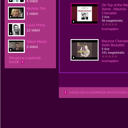
4 videó
On Top of the Wo
Michèle Torr
Alone - Maurice
Chevalier
1 videó
2 éve
99 megtekintés
Louis Prima
kustragabor
12 videó
Maurice Chevalie
Gábor Márkó
Hello Beautiful
3 videó
5 éve
241 megtekintés
Böngéssz a galériák
kustragabor
között!
VISSZA A(Z) SLÁGERMÚZEUM KÖZÖSSÉG