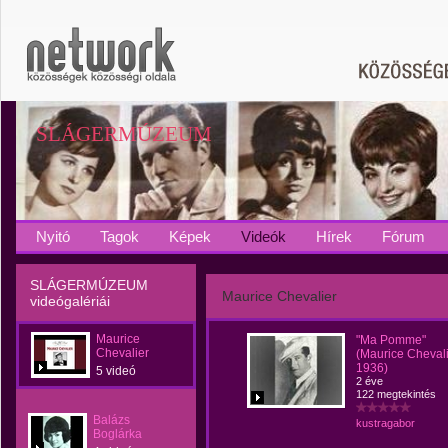
SLÁGERMÚZEUM
Nyitó
Tagok
Képek
Videók
Hírek
Fórum
SLÁGERMÚZEUM
Maurice Chevalier
videógalériái
Maurice
"Ma Pomme"
Chevalier
(Maurice Chevali
1936)
5 videó
2 éve
122 megtekintés
Balázs
kustragabor
Boglárka